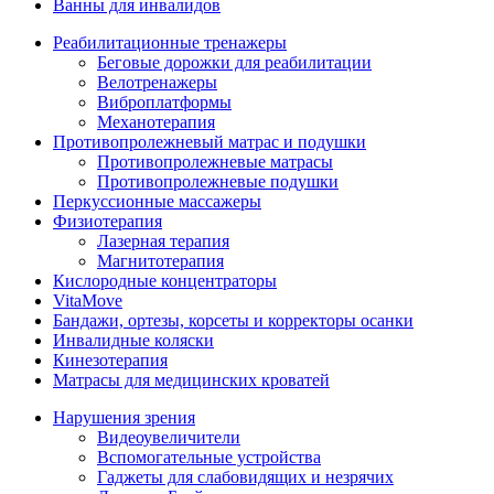
Ванны для инвалидов
Реабилитационные тренажеры
Беговые дорожки для реабилитации
Велотренажеры
Виброплатформы
Механотерапия
Противопролежневый матрас и подушки
Противопролежневые матрасы
Противопролежневые подушки
Перкуссионные массажеры
Физиотерапия
Лазерная терапия
Магнитотерапия
Кислородные концентраторы
VitaMove
Бандажи, ортезы, корсеты и корректоры осанки
Инвалидные коляски
Кинезотерапия
Матрасы для медицинских кроватей
Нарушения зрения
Видеоувеличители
Вспомогательные устройства
Гаджеты для слабовидящих и незрячих