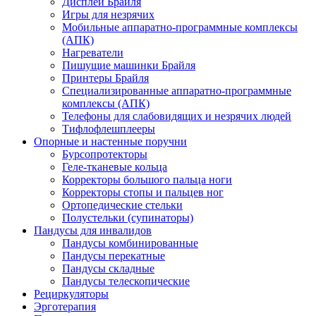
Дисплеи Брайля
Игры для незрячих
Мобильные аппаратно-программные комплексы
(АПК)
Нагреватели
Пишущие машинки Брайля
Принтеры Брайля
Специализированные аппаратно-программные
комплексы (АПК)
Телефоны для слабовидящих и незрячих людей
Тифлофлешплееры
Опорные и настенные поручни
Бурсопротекторы
Геле-тканевые кольца
Корректоры большого пальца ноги
Корректоры стопы и пальцев ног
Ортопедические стельки
Полустельки (супинаторы)
Пандусы для инвалидов
Пандусы комбинированные
Пандусы перекатные
Пандусы складные
Пандусы телескопические
Рециркуляторы
Эрготерапия