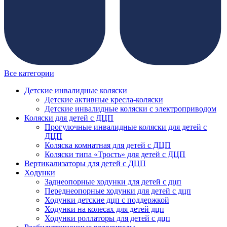
Все категории
Детские инвалидные коляски
Детские активные кресла-коляски
Детские инвалидные коляски с электроприводом
Коляски для детей с ДЦП
Прогулочные инвалидные коляски для детей с
ДЦП
Коляска комнатная для детей с ДЦП
Коляски типа «Трость» для детей с ДЦП
Вертикализаторы для детей с ДЦП
Ходунки
Заднеопорные ходунки для детей с дцп
Переднеопорные ходунки для детей с дцп
Ходунки детские дцп с поддержкой
Ходунки на колесах для детей дцп
Ходунки роллаторы для детей с дцп