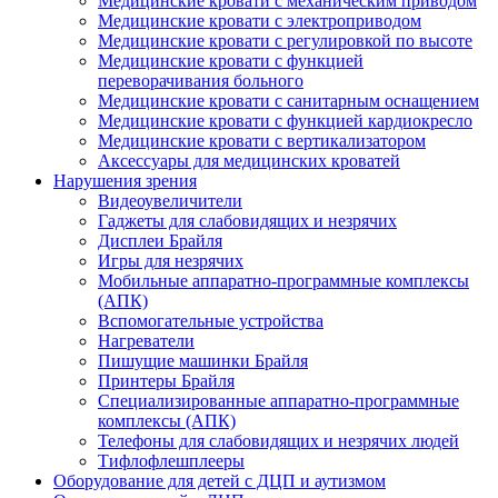
Медицинские кровати с механическим приводом
Медицинские кровати с электроприводом
Медицинские кровати с регулировкой по высоте
Медицинские кровати с функцией
переворачивания больного
Медицинские кровати с санитарным оснащением
Медицинские кровати с функцией кардиокресло
Медицинские кровати с вертикализатором
Аксессуары для медицинских кроватей
Нарушения зрения
Видеоувеличители
Гаджеты для слабовидящих и незрячих
Дисплеи Брайля
Игры для незрячих
Мобильные аппаратно-программные комплексы
(АПК)
Вспомогательные устройства
Нагреватели
Пишущие машинки Брайля
Принтеры Брайля
Специализированные аппаратно-программные
комплексы (АПК)
Телефоны для слабовидящих и незрячих людей
Тифлофлешплееры
Оборудование для детей с ДЦП и аутизмом