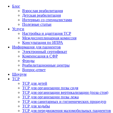
Блог
Взрослая реабилитация
Детская реабилитация
Интервью со специалистами
Полезные статьи
Услуги
Настройка и адаптация ТСР
Междисциплинарная комиссия
Консультация по ИПРА
Информация для пациентов
Электронный сертификат
Компенсация в СФР
Фонды
Реабилитационные центры
Вопрос-ответ
Шоурум
ТСР
ТСР для детей
ТСР для организации позы сидя
ТСР для организации вертикализации (поза стоя)
ТСР для организации позы лежа
ТСР для санитарных и гигиенических процедур
ТСР для ходьбы
ТСР для передвижения маломобильных пациентов