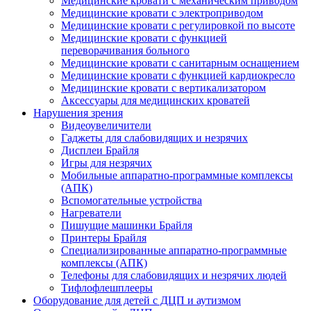
Медицинские кровати с механическим приводом
Медицинские кровати с электроприводом
Медицинские кровати с регулировкой по высоте
Медицинские кровати с функцией
переворачивания больного
Медицинские кровати с санитарным оснащением
Медицинские кровати с функцией кардиокресло
Медицинские кровати с вертикализатором
Аксессуары для медицинских кроватей
Нарушения зрения
Видеоувеличители
Гаджеты для слабовидящих и незрячих
Дисплеи Брайля
Игры для незрячих
Мобильные аппаратно-программные комплексы
(АПК)
Вспомогательные устройства
Нагреватели
Пишущие машинки Брайля
Принтеры Брайля
Специализированные аппаратно-программные
комплексы (АПК)
Телефоны для слабовидящих и незрячих людей
Тифлофлешплееры
Оборудование для детей с ДЦП и аутизмом