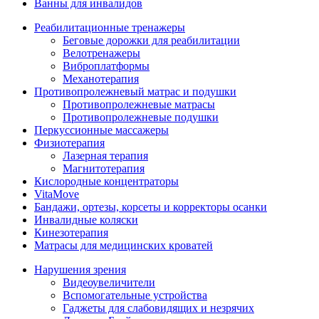
Ванны для инвалидов
Реабилитационные тренажеры
Беговые дорожки для реабилитации
Велотренажеры
Виброплатформы
Механотерапия
Противопролежневый матрас и подушки
Противопролежневые матрасы
Противопролежневые подушки
Перкуссионные массажеры
Физиотерапия
Лазерная терапия
Магнитотерапия
Кислородные концентраторы
VitaMove
Бандажи, ортезы, корсеты и корректоры осанки
Инвалидные коляски
Кинезотерапия
Матрасы для медицинских кроватей
Нарушения зрения
Видеоувеличители
Вспомогательные устройства
Гаджеты для слабовидящих и незрячих