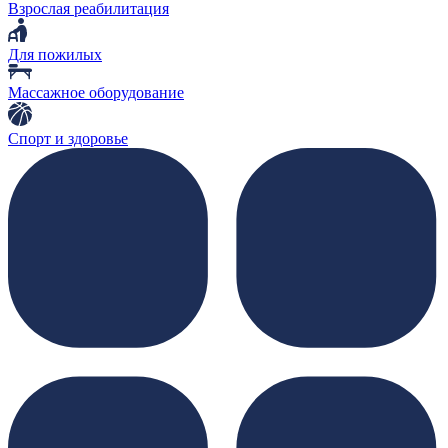
Взрослая реабилитация
Для пожилых
Массажное оборудование
Спорт и здоровье