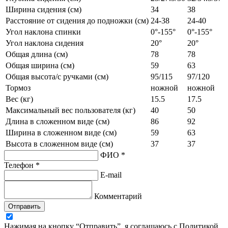
Ширина сидения (см)
34
38
Расстояние от сидения до подножки (см)
24-38
24-40
Угол наклона спинки
0°-155°
0°-155°
Угол наклона сидения
20°
20°
Общая длина (см)
78
78
Общая ширина (см)
59
63
Общая высота/с ручками (см)
95/115
97/120
Тормоз
ножной
ножной
Вес (кг)
15.5
17.5
Максимальный вес пользователя (кг)
40
50
Длина в сложенном виде (см)
86
92
Ширина в сложенном виде (см)
59
63
Высота в сложенном виде (см)
37
37
ФИО *
Телефон *
E-mail
Комментарий
Отправить
Нажимая на кнопку “Отправить”, я соглашаюсь с Политикой