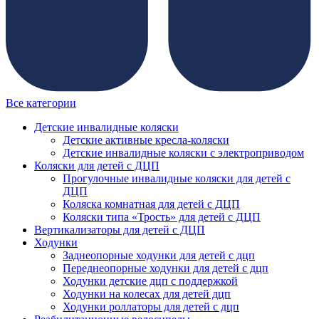
Все категории
Детские инвалидные коляски
Детские активные кресла-коляски
Детские инвалидные коляски с электроприводом
Коляски для детей с ДЦП
Прогулочные инвалидные коляски для детей с
ДЦП
Коляска комнатная для детей с ДЦП
Коляски типа «Трость» для детей с ДЦП
Вертикализаторы для детей с ДЦП
Ходунки
Заднеопорные ходунки для детей с дцп
Переднеопорные ходунки для детей с дцп
Ходунки детские дцп с поддержкой
Ходунки на колесах для детей дцп
Ходунки роллаторы для детей с дцп