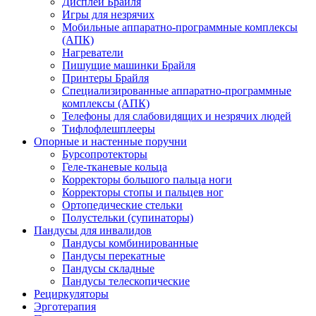
Дисплеи Брайля
Игры для незрячих
Мобильные аппаратно-программные комплексы
(АПК)
Нагреватели
Пишущие машинки Брайля
Принтеры Брайля
Специализированные аппаратно-программные
комплексы (АПК)
Телефоны для слабовидящих и незрячих людей
Тифлофлешплееры
Опорные и настенные поручни
Бурсопротекторы
Геле-тканевые кольца
Корректоры большого пальца ноги
Корректоры стопы и пальцев ног
Ортопедические стельки
Полустельки (супинаторы)
Пандусы для инвалидов
Пандусы комбинированные
Пандусы перекатные
Пандусы складные
Пандусы телескопические
Рециркуляторы
Эрготерапия