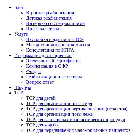
Блог
Взрослая реабилитация
Детская реабилитация
Интервью со специалистами
Полезные статьи
Услуги
Настройка и адаптация ТСР
Междисциплинарная комиссия
Консультация по ИПРА
Информация для пациентов
Электронный сертификат
Компенсация в СФР
Фонды
Реабилитационные центры
Вопрос-ответ
Шоурум
ТСР
ТСР для детей
ТСР для организации позы сидя
ТСР для организации вертикализации (поза стоя)
ТСР для организации позы лежа
ТСР для санитарных и гигиенических процедур
ТСР для ходьбы
ТСР для передвижения маломобильных пациентов