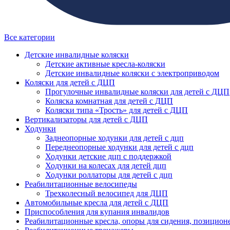
Все категории
Детские инвалидные коляски
Детские активные кресла-коляски
Детские инвалидные коляски с электроприводом
Коляски для детей с ДЦП
Прогулочные инвалидные коляски для детей с ДЦП
Коляска комнатная для детей с ДЦП
Коляски типа «Трость» для детей с ДЦП
Вертикализаторы для детей с ДЦП
Ходунки
Заднеопорные ходунки для детей с дцп
Переднеопорные ходунки для детей с дцп
Ходунки детские дцп с поддержкой
Ходунки на колесах для детей дцп
Ходунки роллаторы для детей с дцп
Реабилитационные велосипеды
Трехколесный велосипед для ДЦП
Автомобильные кресла для детей с ДЦП
Приспособления для купания инвалидов
Реабилитационные кресла, опоры для сидения, позицион