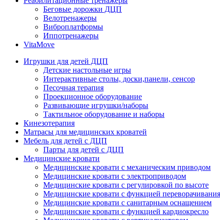
Реабилитационные тренажеры
Беговые дорожки ДЦП
Велотренажеры
Виброплатформы
Иппотренажеры
VitaMove
Игрушки для детей ДЦП
Детские настольные игры
Интерактивные столы, доски,панели, сенсор
Песочная терапия
Проекционное оборудование
Развивающие игрушки/наборы
Тактильное оборудование и наборы
Кинезотерапия
Матрасы для медицинских кроватей
Мебель для детей с ДЦП
Парты для детей с ДЦП
Медицинские кровати
Медицинские кровати с механическим приводом
Медицинские кровати с электроприводом
Медицинские кровати с регулировкой по высоте
Медицинские кровати с функцией переворачивания
Медицинские кровати с санитарным оснащением
Медицинские кровати с функцией кардиокресло