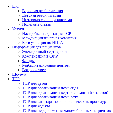
Блог
Взрослая реабилитация
Детская реабилитация
Интервью со специалистами
Полезные статьи
Услуги
Настройка и адаптация ТСР
Междисциплинарная комиссия
Консультация по ИПРА
Информация для пациентов
Электронный сертификат
Компенсация в СФР
Фонды
Реабилитационные центры
Вопрос-ответ
Шоурум
ТСР
ТСР для детей
ТСР для организации позы сидя
ТСР для организации вертикализации (поза стоя)
ТСР для организации позы лежа
ТСР для санитарных и гигиенических процедур
ТСР для ходьбы
ТСР для передвижения маломобильных пациентов