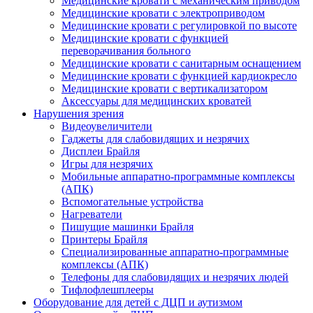
Медицинские кровати с механическим приводом
Медицинские кровати с электроприводом
Медицинские кровати с регулировкой по высоте
Медицинские кровати с функцией
переворачивания больного
Медицинские кровати с санитарным оснащением
Медицинские кровати с функцией кардиокресло
Медицинские кровати с вертикализатором
Аксессуары для медицинских кроватей
Нарушения зрения
Видеоувеличители
Гаджеты для слабовидящих и незрячих
Дисплеи Брайля
Игры для незрячих
Мобильные аппаратно-программные комплексы
(АПК)
Вспомогательные устройства
Нагреватели
Пишущие машинки Брайля
Принтеры Брайля
Специализированные аппаратно-программные
комплексы (АПК)
Телефоны для слабовидящих и незрячих людей
Тифлофлешплееры
Оборудование для детей с ДЦП и аутизмом