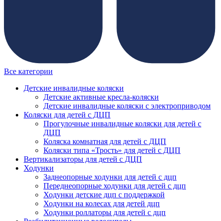
Все категории
Детские инвалидные коляски
Детские активные кресла-коляски
Детские инвалидные коляски с электроприводом
Коляски для детей с ДЦП
Прогулочные инвалидные коляски для детей с
ДЦП
Коляска комнатная для детей с ДЦП
Коляски типа «Трость» для детей с ДЦП
Вертикализаторы для детей с ДЦП
Ходунки
Заднеопорные ходунки для детей с дцп
Переднеопорные ходунки для детей с дцп
Ходунки детские дцп с поддержкой
Ходунки на колесах для детей дцп
Ходунки роллаторы для детей с дцп