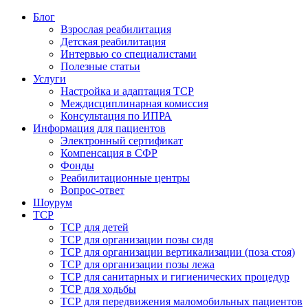
Блог
Взрослая реабилитация
Детская реабилитация
Интервью со специалистами
Полезные статьи
Услуги
Настройка и адаптация ТСР
Междисциплинарная комиссия
Консультация по ИПРА
Информация для пациентов
Электронный сертификат
Компенсация в СФР
Фонды
Реабилитационные центры
Вопрос-ответ
Шоурум
ТСР
ТСР для детей
ТСР для организации позы сидя
ТСР для организации вертикализации (поза стоя)
ТСР для организации позы лежа
ТСР для санитарных и гигиенических процедур
ТСР для ходьбы
ТСР для передвижения маломобильных пациентов