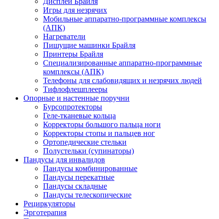
Дисплеи Брайля
Игры для незрячих
Мобильные аппаратно-программные комплексы
(АПК)
Нагреватели
Пишущие машинки Брайля
Принтеры Брайля
Специализированные аппаратно-программные
комплексы (АПК)
Телефоны для слабовидящих и незрячих людей
Тифлофлешплееры
Опорные и настенные поручни
Бурсопротекторы
Геле-тканевые кольца
Корректоры большого пальца ноги
Корректоры стопы и пальцев ног
Ортопедические стельки
Полустельки (супинаторы)
Пандусы для инвалидов
Пандусы комбинированные
Пандусы перекатные
Пандусы складные
Пандусы телескопические
Рециркуляторы
Эрготерапия