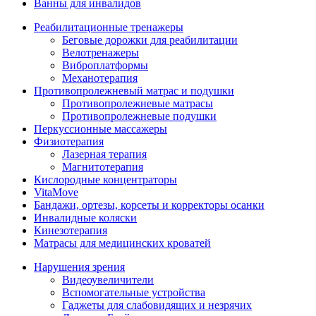
Ванны для инвалидов
Реабилитационные тренажеры
Беговые дорожки для реабилитации
Велотренажеры
Виброплатформы
Механотерапия
Противопролежневый матрас и подушки
Противопролежневые матрасы
Противопролежневые подушки
Перкуссионные массажеры
Физиотерапия
Лазерная терапия
Магнитотерапия
Кислородные концентраторы
VitaMove
Бандажи, ортезы, корсеты и корректоры осанки
Инвалидные коляски
Кинезотерапия
Матрасы для медицинских кроватей
Нарушения зрения
Видеоувеличители
Вспомогательные устройства
Гаджеты для слабовидящих и незрячих