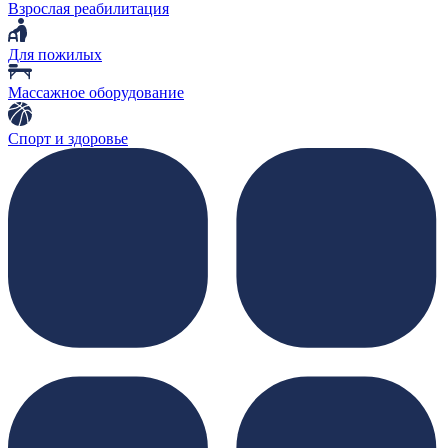
Взрослая реабилитация
Для пожилых
Массажное оборудование
Спорт и здоровье