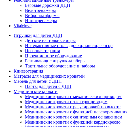
Реабилитационные тренажеры
Беговые дорожки ДЦП
Велотренажеры
Виброплатформы
Иппотренажеры
VitaMove
Игрушки для детей ДЦП
Детские настольные игры
Интерактивные столы, доски,панели, сенсор
Песочная терапия
Проекционное оборудование
Развивающие игрушки/наборы
Тактильное оборудование и наборы
Кинезотерапия
Матрасы для медицинских кроватей
Мебель для детей с ДЦП
Парты для детей с ДЦП
Медицинские кровати
Медицинские кровати с механическим приводом
Медицинские кровати с электроприводом
Медицинские кровати с регулировкой по высоте
Медицинские кровати с функцией переворачивания
Медицинские кровати с санитарным оснащением
Медицинские кровати с функцией кардиокресло