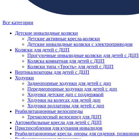
Все категории
Детские инвалидные коляски
Детские активные кресла-коляски
Детские инвалидные коляски с электроприводом
Коляски для детей с ДЦП
Прогулочные инвалидные коляски для детей с ДЦП
Коляска комнатная для детей с ДЦП
Коляски типа «Трость» для детей с ДЦП
Вертикализаторы для детей с ДЦП
Ходунки
Заднеопорные ходунки для детей с дцп
Переднеопорные ходунки для детей с дцп
Ходунки детские дцп с поддержкой
Ходунки на колесах для детей дцп
Ходунки роллаторы для детей с дцп
Реабилитационные велосипеды
Трехколесный велосипед для ДЦП
Автомобильные кресла для детей с ДЦП
Приспособления для купания инвалидов
Реабилитационные кресла, опоры для сидения, позицион