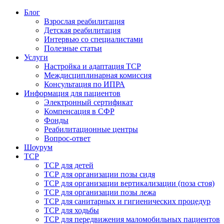
Блог
Взрослая реабилитация
Детская реабилитация
Интервью со специалистами
Полезные статьи
Услуги
Настройка и адаптация ТСР
Междисциплинарная комиссия
Консультация по ИПРА
Информация для пациентов
Электронный сертификат
Компенсация в СФР
Фонды
Реабилитационные центры
Вопрос-ответ
Шоурум
ТСР
ТСР для детей
ТСР для организации позы сидя
ТСР для организации вертикализации (поза стоя)
ТСР для организации позы лежа
ТСР для санитарных и гигиенических процедур
ТСР для ходьбы
ТСР для передвижения маломобильных пациентов