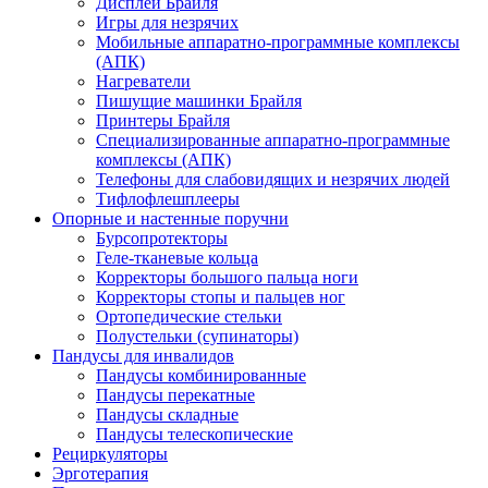
Дисплеи Брайля
Игры для незрячих
Мобильные аппаратно-программные комплексы
(АПК)
Нагреватели
Пишущие машинки Брайля
Принтеры Брайля
Специализированные аппаратно-программные
комплексы (АПК)
Телефоны для слабовидящих и незрячих людей
Тифлофлешплееры
Опорные и настенные поручни
Бурсопротекторы
Геле-тканевые кольца
Корректоры большого пальца ноги
Корректоры стопы и пальцев ног
Ортопедические стельки
Полустельки (супинаторы)
Пандусы для инвалидов
Пандусы комбинированные
Пандусы перекатные
Пандусы складные
Пандусы телескопические
Рециркуляторы
Эрготерапия