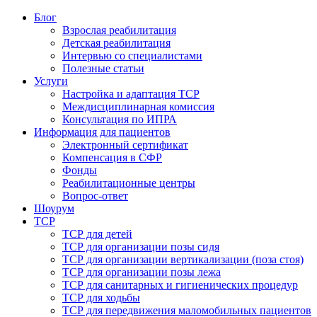
Блог
Взрослая реабилитация
Детская реабилитация
Интервью со специалистами
Полезные статьи
Услуги
Настройка и адаптация ТСР
Междисциплинарная комиссия
Консультация по ИПРА
Информация для пациентов
Электронный сертификат
Компенсация в СФР
Фонды
Реабилитационные центры
Вопрос-ответ
Шоурум
ТСР
ТСР для детей
ТСР для организации позы сидя
ТСР для организации вертикализации (поза стоя)
ТСР для организации позы лежа
ТСР для санитарных и гигиенических процедур
ТСР для ходьбы
ТСР для передвижения маломобильных пациентов