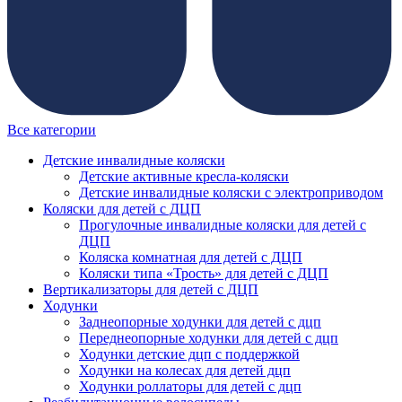
Все категории
Детские инвалидные коляски
Детские активные кресла-коляски
Детские инвалидные коляски с электроприводом
Коляски для детей с ДЦП
Прогулочные инвалидные коляски для детей с
ДЦП
Коляска комнатная для детей с ДЦП
Коляски типа «Трость» для детей с ДЦП
Вертикализаторы для детей с ДЦП
Ходунки
Заднеопорные ходунки для детей с дцп
Переднеопорные ходунки для детей с дцп
Ходунки детские дцп с поддержкой
Ходунки на колесах для детей дцп
Ходунки роллаторы для детей с дцп