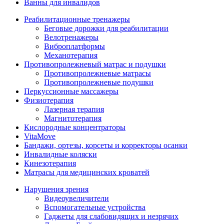
Ванны для инвалидов
Реабилитационные тренажеры
Беговые дорожки для реабилитации
Велотренажеры
Виброплатформы
Механотерапия
Противопролежневый матрас и подушки
Противопролежневые матрасы
Противопролежневые подушки
Перкуссионные массажеры
Физиотерапия
Лазерная терапия
Магнитотерапия
Кислородные концентраторы
VitaMove
Бандажи, ортезы, корсеты и корректоры осанки
Инвалидные коляски
Кинезотерапия
Матрасы для медицинских кроватей
Нарушения зрения
Видеоувеличители
Вспомогательные устройства
Гаджеты для слабовидящих и незрячих