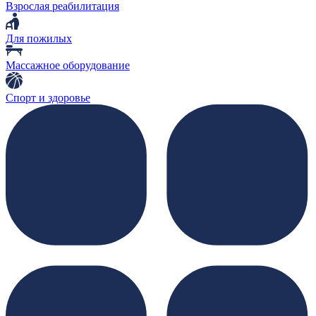
Взрослая реабилитация
Для пожилых
Массажное оборудование
Спорт и здоровье