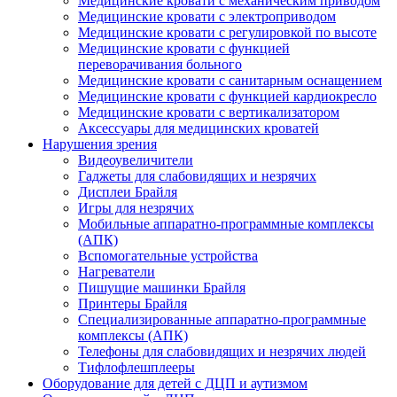
Медицинские кровати с механическим приводом
Медицинские кровати с электроприводом
Медицинские кровати с регулировкой по высоте
Медицинские кровати с функцией
переворачивания больного
Медицинские кровати с санитарным оснащением
Медицинские кровати с функцией кардиокресло
Медицинские кровати с вертикализатором
Аксессуары для медицинских кроватей
Нарушения зрения
Видеоувеличители
Гаджеты для слабовидящих и незрячих
Дисплеи Брайля
Игры для незрячих
Мобильные аппаратно-программные комплексы
(АПК)
Вспомогательные устройства
Нагреватели
Пишущие машинки Брайля
Принтеры Брайля
Специализированные аппаратно-программные
комплексы (АПК)
Телефоны для слабовидящих и незрячих людей
Тифлофлешплееры
Оборудование для детей с ДЦП и аутизмом