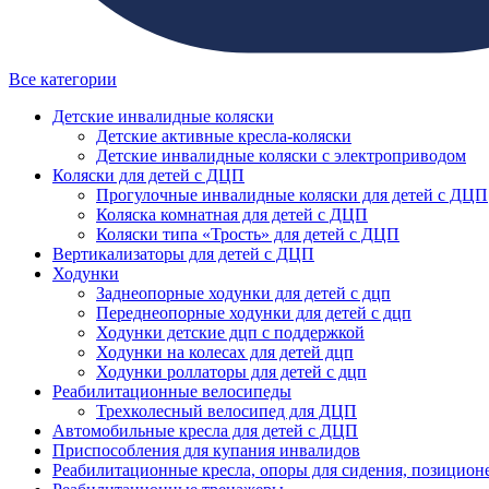
Все категории
Детские инвалидные коляски
Детские активные кресла-коляски
Детские инвалидные коляски с электроприводом
Коляски для детей с ДЦП
Прогулочные инвалидные коляски для детей с ДЦП
Коляска комнатная для детей с ДЦП
Коляски типа «Трость» для детей с ДЦП
Вертикализаторы для детей с ДЦП
Ходунки
Заднеопорные ходунки для детей с дцп
Переднеопорные ходунки для детей с дцп
Ходунки детские дцп с поддержкой
Ходунки на колесах для детей дцп
Ходунки роллаторы для детей с дцп
Реабилитационные велосипеды
Трехколесный велосипед для ДЦП
Автомобильные кресла для детей с ДЦП
Приспособления для купания инвалидов
Реабилитационные кресла, опоры для сидения, позицион