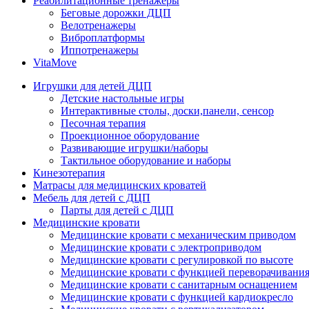
Реабилитационные тренажеры
Беговые дорожки ДЦП
Велотренажеры
Виброплатформы
Иппотренажеры
VitaMove
Игрушки для детей ДЦП
Детские настольные игры
Интерактивные столы, доски,панели, сенсор
Песочная терапия
Проекционное оборудование
Развивающие игрушки/наборы
Тактильное оборудование и наборы
Кинезотерапия
Матрасы для медицинских кроватей
Мебель для детей с ДЦП
Парты для детей с ДЦП
Медицинские кровати
Медицинские кровати с механическим приводом
Медицинские кровати с электроприводом
Медицинские кровати с регулировкой по высоте
Медицинские кровати с функцией переворачивания
Медицинские кровати с санитарным оснащением
Медицинские кровати с функцией кардиокресло