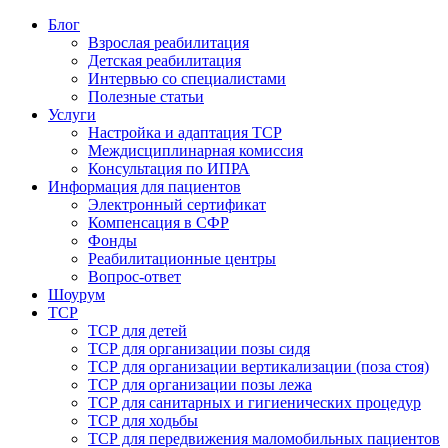
Блог
Взрослая реабилитация
Детская реабилитация
Интервью со специалистами
Полезные статьи
Услуги
Настройка и адаптация ТСР
Междисциплинарная комиссия
Консультация по ИПРА
Информация для пациентов
Электронный сертификат
Компенсация в СФР
Фонды
Реабилитационные центры
Вопрос-ответ
Шоурум
ТСР
ТСР для детей
ТСР для организации позы сидя
ТСР для организации вертикализации (поза стоя)
ТСР для организации позы лежа
ТСР для санитарных и гигиенических процедур
ТСР для ходьбы
ТСР для передвижения маломобильных пациентов