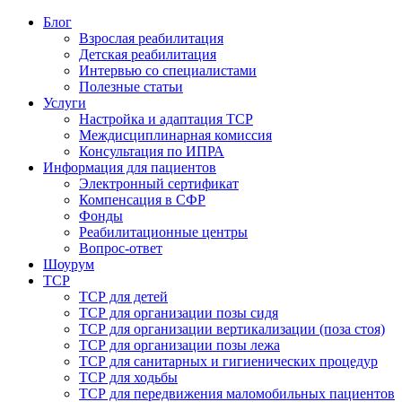
Блог
Взрослая реабилитация
Детская реабилитация
Интервью со специалистами
Полезные статьи
Услуги
Настройка и адаптация ТСР
Междисциплинарная комиссия
Консультация по ИПРА
Информация для пациентов
Электронный сертификат
Компенсация в СФР
Фонды
Реабилитационные центры
Вопрос-ответ
Шоурум
ТСР
ТСР для детей
ТСР для организации позы сидя
ТСР для организации вертикализации (поза стоя)
ТСР для организации позы лежа
ТСР для санитарных и гигиенических процедур
ТСР для ходьбы
ТСР для передвижения маломобильных пациентов