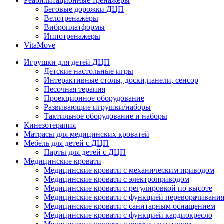
Реабилитационные тренажеры
Беговые дорожки ДЦП
Велотренажеры
Виброплатформы
Иппотренажеры
VitaMove
Игрушки для детей ДЦП
Детские настольные игры
Интерактивные столы, доски,панели, сенсор
Песочная терапия
Проекционное оборудование
Развивающие игрушки/наборы
Тактильное оборудование и наборы
Кинезотерапия
Матрасы для медицинских кроватей
Мебель для детей с ДЦП
Парты для детей с ДЦП
Медицинские кровати
Медицинские кровати с механическим приводом
Медицинские кровати с электроприводом
Медицинские кровати с регулировкой по высоте
Медицинские кровати с функцией переворачивания
Медицинские кровати с санитарным оснащением
Медицинские кровати с функцией кардиокресло