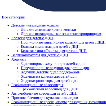
Все категории
Детские инвалидные коляски
Детские активные кресла-коляски
Детские инвалидные коляски с электроприводом
Коляски для детей с ДЦП
Прогулочные инвалидные коляски для детей с ДЦП
Коляска комнатная для детей с ДЦП
Коляски типа «Трость» для детей с ДЦП
Вертикализаторы для детей с ДЦП
Ходунки
Заднеопорные ходунки для детей с дцп
Переднеопорные ходунки для детей с дцп
Ходунки детские дцп с поддержкой
Ходунки на колесах для детей дцп
Ходунки роллаторы для детей с дцп
Реабилитационные велосипеды
Трехколесный велосипед для ДЦП
Автомобильные кресла для детей с ДЦП
Приспособления для купания инвалидов
Реабилитационные кресла, опоры для сидения, позицион