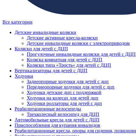
Все категории
Детские инвалидные коляски
Детские активные кресла-коляски
Детские инвалидные коляски с электроприводом
Коляски для детей с ДЦП
Прогулочные инвалидные коляски для детей с ДЦП
Коляска комнатная для детей с ДЦП
Коляски типа «Трость» для детей с ДЦП
Вертикализаторы для детей с ДЦП
Ходунки
Заднеопорные ходунки для детей с дцп
Переднеопорные ходунки для детей с дцп
Ходунки детские дцп с поддержкой
Ходунки на колесах для детей дцп
Ходунки роллаторы для детей с дцп
Реабилитационные велосипеды
Трехколесный велосипед для ДЦП
Автомобильные кресла для детей с ДЦП
Приспособления для купания инвалидов
Реабилитационные кресла, опоры для сидения, позицион