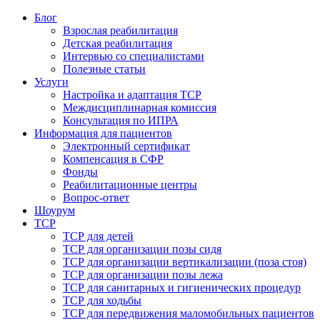
Блог
Взрослая реабилитация
Детская реабилитация
Интервью со специалистами
Полезные статьи
Услуги
Настройка и адаптация ТСР
Междисциплинарная комиссия
Консультация по ИПРА
Информация для пациентов
Электронный сертификат
Компенсация в СФР
Фонды
Реабилитационные центры
Вопрос-ответ
Шоурум
ТСР
ТСР для детей
ТСР для организации позы сидя
ТСР для организации вертикализации (поза стоя)
ТСР для организации позы лежа
ТСР для санитарных и гигиенических процедур
ТСР для ходьбы
ТСР для передвижения маломобильных пациентов