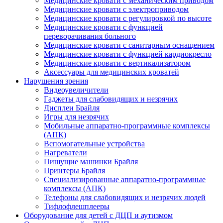
Медицинские кровати с механическим приводом
Медицинские кровати с электроприводом
Медицинские кровати с регулировкой по высоте
Медицинские кровати с функцией
переворачивания больного
Медицинские кровати с санитарным оснащением
Медицинские кровати с функцией кардиокресло
Медицинские кровати с вертикализатором
Аксессуары для медицинских кроватей
Нарушения зрения
Видеоувеличители
Гаджеты для слабовидящих и незрячих
Дисплеи Брайля
Игры для незрячих
Мобильные аппаратно-программные комплексы
(АПК)
Вспомогательные устройства
Нагреватели
Пишущие машинки Брайля
Принтеры Брайля
Специализированные аппаратно-программные
комплексы (АПК)
Телефоны для слабовидящих и незрячих людей
Тифлофлешплееры
Оборудование для детей с ДЦП и аутизмом