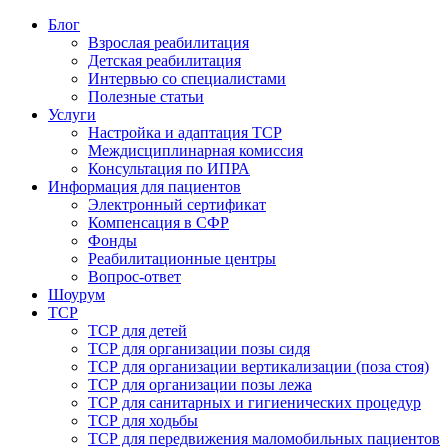
Блог
Взрослая реабилитация
Детская реабилитация
Интервью со специалистами
Полезные статьи
Услуги
Настройка и адаптация ТСР
Междисциплинарная комиссия
Консультация по ИПРА
Информация для пациентов
Электронный сертификат
Компенсация в СФР
Фонды
Реабилитационные центры
Вопрос-ответ
Шоурум
ТСР
ТСР для детей
ТСР для организации позы сидя
ТСР для организации вертикализации (поза стоя)
ТСР для организации позы лежа
ТСР для санитарных и гигиенических процедур
ТСР для ходьбы
ТСР для передвижения маломобильных пациентов