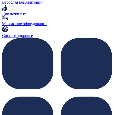
Взрослая реабилитация
Для пожилых
Массажное оборудование
Спорт и здоровье