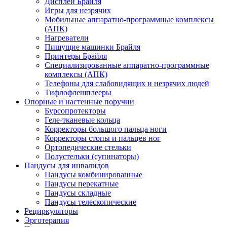
Дисплеи Брайля
Игры для незрячих
Мобильные аппаратно-программные комплексы
(АПК)
Нагреватели
Пишущие машинки Брайля
Принтеры Брайля
Специализированные аппаратно-программные
комплексы (АПК)
Телефоны для слабовидящих и незрячих людей
Тифлофлешплееры
Опорные и настенные поручни
Бурсопротекторы
Геле-тканевые кольца
Корректоры большого пальца ноги
Корректоры стопы и пальцев ног
Ортопедические стельки
Полустельки (супинаторы)
Пандусы для инвалидов
Пандусы комбинированные
Пандусы перекатные
Пандусы складные
Пандусы телескопические
Рециркуляторы
Эрготерапия