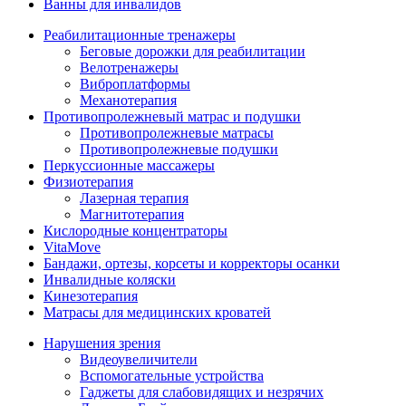
Ванны для инвалидов
Реабилитационные тренажеры
Беговые дорожки для реабилитации
Велотренажеры
Виброплатформы
Механотерапия
Противопролежневый матрас и подушки
Противопролежневые матрасы
Противопролежневые подушки
Перкуссионные массажеры
Физиотерапия
Лазерная терапия
Магнитотерапия
Кислородные концентраторы
VitaMove
Бандажи, ортезы, корсеты и корректоры осанки
Инвалидные коляски
Кинезотерапия
Матрасы для медицинских кроватей
Нарушения зрения
Видеоувеличители
Вспомогательные устройства
Гаджеты для слабовидящих и незрячих