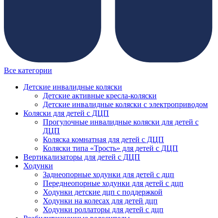
Все категории
Детские инвалидные коляски
Детские активные кресла-коляски
Детские инвалидные коляски с электроприводом
Коляски для детей с ДЦП
Прогулочные инвалидные коляски для детей с
ДЦП
Коляска комнатная для детей с ДЦП
Коляски типа «Трость» для детей с ДЦП
Вертикализаторы для детей с ДЦП
Ходунки
Заднеопорные ходунки для детей с дцп
Переднеопорные ходунки для детей с дцп
Ходунки детские дцп с поддержкой
Ходунки на колесах для детей дцп
Ходунки роллаторы для детей с дцп