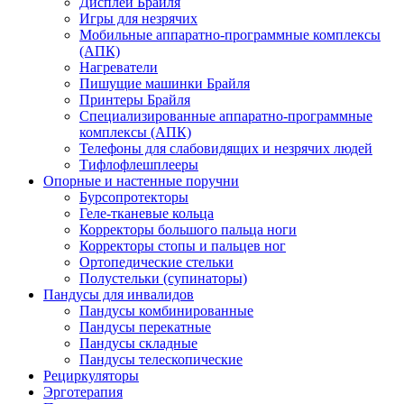
Дисплеи Брайля
Игры для незрячих
Мобильные аппаратно-программные комплексы
(АПК)
Нагреватели
Пишущие машинки Брайля
Принтеры Брайля
Специализированные аппаратно-программные
комплексы (АПК)
Телефоны для слабовидящих и незрячих людей
Тифлофлешплееры
Опорные и настенные поручни
Бурсопротекторы
Геле-тканевые кольца
Корректоры большого пальца ноги
Корректоры стопы и пальцев ног
Ортопедические стельки
Полустельки (супинаторы)
Пандусы для инвалидов
Пандусы комбинированные
Пандусы перекатные
Пандусы складные
Пандусы телескопические
Рециркуляторы
Эрготерапия