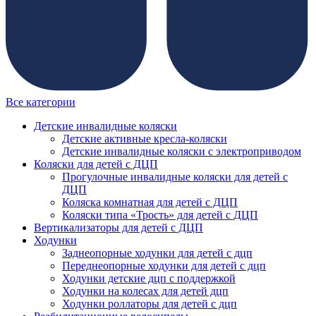
Все категории
Детские инвалидные коляски
Детские активные кресла-коляски
Детские инвалидные коляски с электроприводом
Коляски для детей с ДЦП
Прогулочные инвалидные коляски для детей с
ДЦП
Коляска комнатная для детей с ДЦП
Коляски типа «Трость» для детей с ДЦП
Вертикализаторы для детей с ДЦП
Ходунки
Заднеопорные ходунки для детей с дцп
Переднеопорные ходунки для детей с дцп
Ходунки детские дцп с поддержкой
Ходунки на колесах для детей дцп
Ходунки роллаторы для детей с дцп