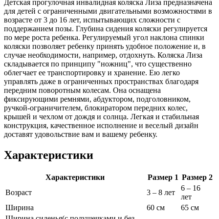
Детская прогулочная инвалидная коляска Лиза предназначена
для детей с ограниченными двигательными возможностями в
возрасте от 3 до 16 лет, испытывающих сложности с
поддержанием позы. Глубина сидения коляски регулируется
по мере роста ребенка. Регулируемый угол наклона спинки
коляски позволяет ребенку принять удобное положение и, в
случае необходимости, например, отдохнуть. Коляска Лиза
складывается по принципу "ножниц", что существенно
облегчает ее транспортировку и хранение. Ею легко
управлять даже в ограниченных пространствах благодаря
передним поворотным колесам. Она оснащена
фиксирующими ремнями, абдуктором, подголовником,
ручкой-ограничителем, блокиратором передних колес,
крышей и чехлом от дождя и солнца. Легкая и стабильная
конструкция, качественное исполнение и веселый дизайн
доставят удовольствие вам и вашему ребенку.
Характеристики
Характеристики
Размер 1
Размер 2
6 – 16
Возраст
3 – 8 лет
лет
Ширина
60 см
65 см
Ширина сиденья(с подушечками и без