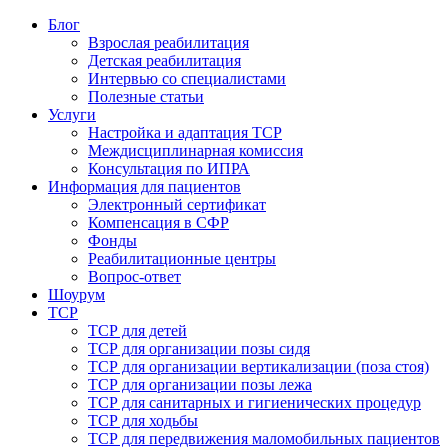
Блог
Взрослая реабилитация
Детская реабилитация
Интервью со специалистами
Полезные статьи
Услуги
Настройка и адаптация ТСР
Междисциплинарная комиссия
Консультация по ИПРА
Информация для пациентов
Электронный сертификат
Компенсация в СФР
Фонды
Реабилитационные центры
Вопрос-ответ
Шоурум
ТСР
ТСР для детей
ТСР для организации позы сидя
ТСР для организации вертикализации (поза стоя)
ТСР для организации позы лежа
ТСР для санитарных и гигиенических процедур
ТСР для ходьбы
ТСР для передвижения маломобильных пациентов