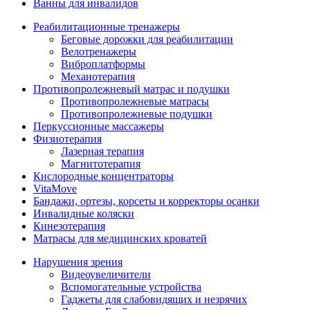
Ванны для инвалидов
Реабилитационные тренажеры
Беговые дорожки для реабилитации
Велотренажеры
Виброплатформы
Механотерапия
Противопролежневый матрас и подушки
Противопролежневые матрасы
Противопролежневые подушки
Перкуссионные массажеры
Физиотерапия
Лазерная терапия
Магнитотерапия
Кислородные концентраторы
VitaMove
Бандажи, ортезы, корсеты и корректоры осанки
Инвалидные коляски
Кинезотерапия
Матрасы для медицинских кроватей
Нарушения зрения
Видеоувеличители
Вспомогательные устройства
Гаджеты для слабовидящих и незрячих