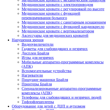
Медицинские кровати с механическим приводом
Медицинские кровати с электроприводом
Медицинские кровати с регулировкой по высоте
Медицинские кровати с функцией
переворачивания больного
Медицинские кровати с санитарным оснащением
Медицинские кровати с функцией кардиокресло
Медицинские кровати с вертикализатором
Аксессуары для медицинских кроватей
Нарушения зрения
Видеоувеличители
Гаджеты для слабовидящих и незрячих
Дисплеи Брайля
Игры для незрячих
Мобильные аппаратно-программные комплексы
(АПК)
Вспомогательные устройства
Нагреватели
Пишущие машинки Брайля
Принтеры Брайля
Специализированные аппаратно-программные
комплексы (АПК)
Телефоны для слабовидящих и незрячих людей
Тифлофлешплееры
Оборудование для детей с ДЦП и аутизмом