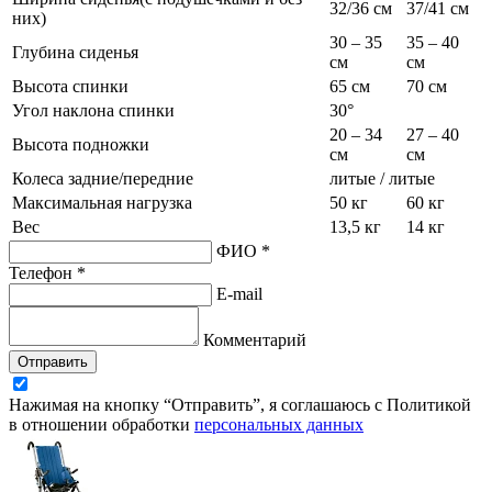
32/36 см
37/41 см
них)
30 – 35
35 – 40
Глубина сиденья
см
см
Высота спинки
65 см
70 см
Угол наклона спинки
30°
20 – 34
27 – 40
Высота подножки
см
см
Колеса задние/передние
литые / литые
Максимальная нагрузка
50 кг
60 кг
Вес
13,5 кг
14 кг
ФИО *
Телефон *
E-mail
Комментарий
Отправить
Нажимая на кнопку “Отправить”, я соглашаюсь с Политикой
в отношении обработки
персональных данных