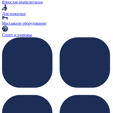
Взрослая реабилитация
Для пожилых
Массажное оборудование
Спорт и здоровье