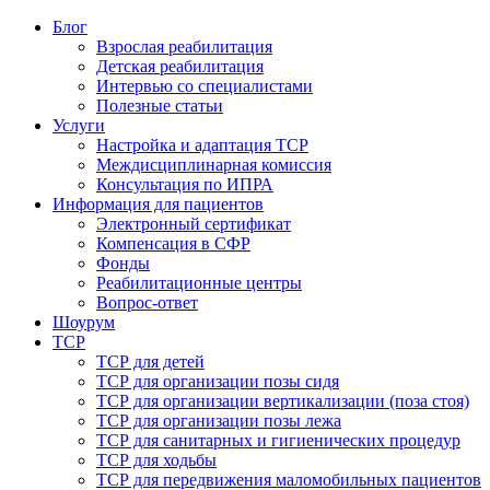
Блог
Взрослая реабилитация
Детская реабилитация
Интервью со специалистами
Полезные статьи
Услуги
Настройка и адаптация ТСР
Междисциплинарная комиссия
Консультация по ИПРА
Информация для пациентов
Электронный сертификат
Компенсация в СФР
Фонды
Реабилитационные центры
Вопрос-ответ
Шоурум
ТСР
ТСР для детей
ТСР для организации позы сидя
ТСР для организации вертикализации (поза стоя)
ТСР для организации позы лежа
ТСР для санитарных и гигиенических процедур
ТСР для ходьбы
ТСР для передвижения маломобильных пациентов