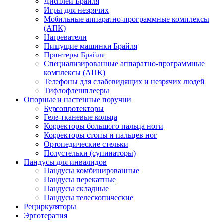
Дисплеи Брайля
Игры для незрячих
Мобильные аппаратно-программные комплексы
(АПК)
Нагреватели
Пишущие машинки Брайля
Принтеры Брайля
Специализированные аппаратно-программные
комплексы (АПК)
Телефоны для слабовидящих и незрячих людей
Тифлофлешплееры
Опорные и настенные поручни
Бурсопротекторы
Геле-тканевые кольца
Корректоры большого пальца ноги
Корректоры стопы и пальцев ног
Ортопедические стельки
Полустельки (супинаторы)
Пандусы для инвалидов
Пандусы комбинированные
Пандусы перекатные
Пандусы складные
Пандусы телескопические
Рециркуляторы
Эрготерапия