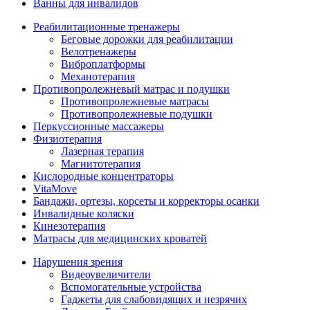
Ванны для инвалидов
Реабилитационные тренажеры
Беговые дорожки для реабилитации
Велотренажеры
Виброплатформы
Механотерапия
Противопролежневый матрас и подушки
Противопролежневые матрасы
Противопролежневые подушки
Перкуссионные массажеры
Физиотерапия
Лазерная терапия
Магнитотерапия
Кислородные концентраторы
VitaMove
Бандажи, ортезы, корсеты и корректоры осанки
Инвалидные коляски
Кинезотерапия
Матрасы для медицинских кроватей
Нарушения зрения
Видеоувеличители
Вспомогательные устройства
Гаджеты для слабовидящих и незрячих