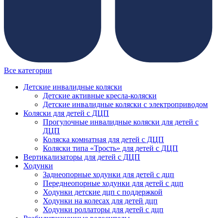
Все категории
Детские инвалидные коляски
Детские активные кресла-коляски
Детские инвалидные коляски с электроприводом
Коляски для детей с ДЦП
Прогулочные инвалидные коляски для детей с
ДЦП
Коляска комнатная для детей с ДЦП
Коляски типа «Трость» для детей с ДЦП
Вертикализаторы для детей с ДЦП
Ходунки
Заднеопорные ходунки для детей с дцп
Переднеопорные ходунки для детей с дцп
Ходунки детские дцп с поддержкой
Ходунки на колесах для детей дцп
Ходунки роллаторы для детей с дцп