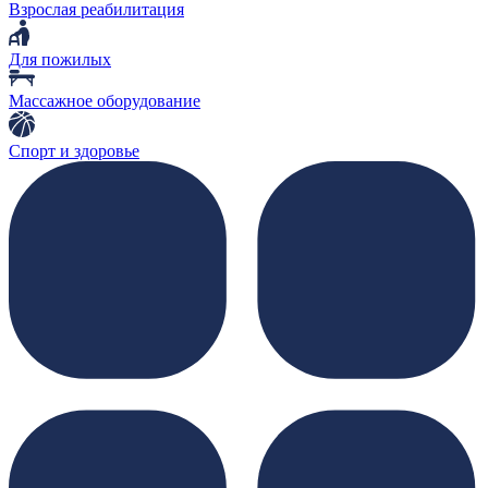
Взрослая реабилитация
Для пожилых
Массажное оборудование
Спорт и здоровье