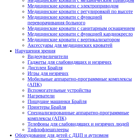
Медицинские кровати с механическим приводом
Медицинские кровати с электроприводом
Медицинские кровати с регулировкой по высоте
Медицинские кровати с функцией
переворачивания больного
Медицинские кровати с санитарным оснащением
Медицинские кровати с функцией кардиокресло
Медицинские кровати с вертикализатором
Аксессуары для медицинских кроватей
Нарушения зрения
Видеоувеличители
Гаджеты для слабовидящих и незрячих
Дисплеи Брайля
Игры для незрячих
Мобильные аппаратно-программные комплексы
(АПК)
Вспомогательные устройства
Нагреватели
Пишущие машинки Брайля
Принтеры Брайля
Специализированные аппаратно-программные
комплексы (АПК)
Телефоны для слабовидящих и незрячих людей
Тифлофлешплееры
Оборудование для детей с ДЦП и аутизмом