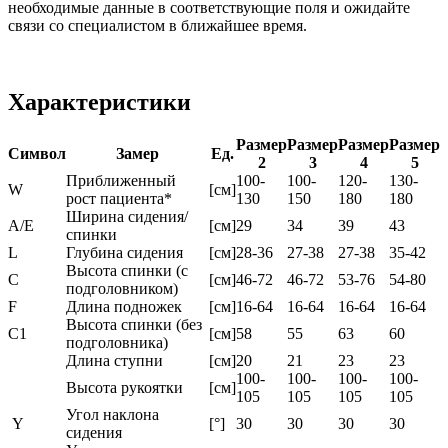
необходимые данные в соответствующие поля и ожидайте
связи со специалистом в ближайшее время.
Характеристики
Размер
Размер
Размер
Размер
Символ
Замер
Ед.
2
3
4
5
Приближенный
100-
100-
120-
130-
W
[см]
рост пациента*
130
150
180
180
Ширина сидения/
A/E
[см]
29
34
39
43
спинки
L
Глубина сидения
[см]
28-36
27-38
27-38
35-42
Высота спинки (с
C
[см]
46-72
46-72
53-76
54-80
подголовником)
F
Длина подножек
[см]
16-64
16-64
16-64
16-64
Высота спинки (без
C1
[см]
58
55
63
60
подголовника)
Длина ступни
[см]
20
21
23
23
100-
100-
100-
100-
Высота рукоятки
[см]
105
105
105
105
Угол наклона
Y
[°]
30
30
30
30
сидения