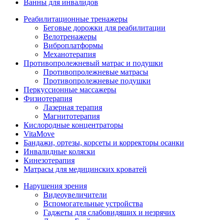
Ванны для инвалидов
Реабилитационные тренажеры
Беговые дорожки для реабилитации
Велотренажеры
Виброплатформы
Механотерапия
Противопролежневый матрас и подушки
Противопролежневые матрасы
Противопролежневые подушки
Перкуссионные массажеры
Физиотерапия
Лазерная терапия
Магнитотерапия
Кислородные концентраторы
VitaMove
Бандажи, ортезы, корсеты и корректоры осанки
Инвалидные коляски
Кинезотерапия
Матрасы для медицинских кроватей
Нарушения зрения
Видеоувеличители
Вспомогательные устройства
Гаджеты для слабовидящих и незрячих