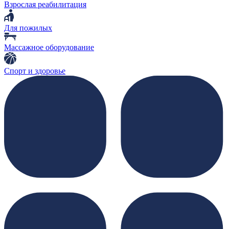
Взрослая реабилитация
Для пожилых
Массажное оборудование
Спорт и здоровье