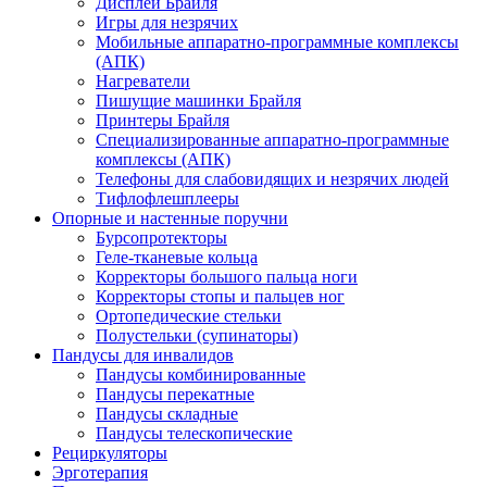
Дисплеи Брайля
Игры для незрячих
Мобильные аппаратно-программные комплексы
(АПК)
Нагреватели
Пишущие машинки Брайля
Принтеры Брайля
Специализированные аппаратно-программные
комплексы (АПК)
Телефоны для слабовидящих и незрячих людей
Тифлофлешплееры
Опорные и настенные поручни
Бурсопротекторы
Геле-тканевые кольца
Корректоры большого пальца ноги
Корректоры стопы и пальцев ног
Ортопедические стельки
Полустельки (супинаторы)
Пандусы для инвалидов
Пандусы комбинированные
Пандусы перекатные
Пандусы складные
Пандусы телескопические
Рециркуляторы
Эрготерапия