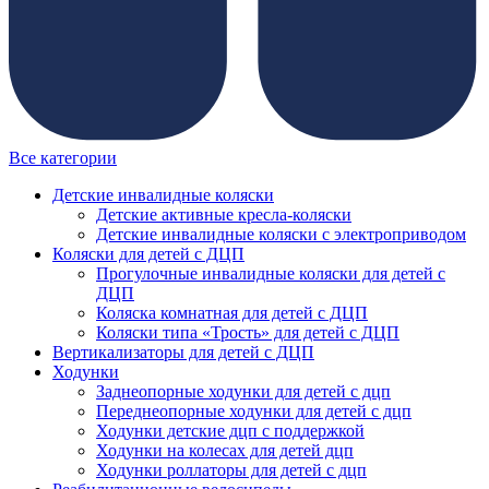
Все категории
Детские инвалидные коляски
Детские активные кресла-коляски
Детские инвалидные коляски с электроприводом
Коляски для детей с ДЦП
Прогулочные инвалидные коляски для детей с
ДЦП
Коляска комнатная для детей с ДЦП
Коляски типа «Трость» для детей с ДЦП
Вертикализаторы для детей с ДЦП
Ходунки
Заднеопорные ходунки для детей с дцп
Переднеопорные ходунки для детей с дцп
Ходунки детские дцп с поддержкой
Ходунки на колесах для детей дцп
Ходунки роллаторы для детей с дцп