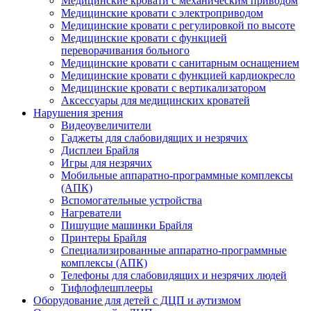
Медицинские кровати с механическим приводом
Медицинские кровати с электроприводом
Медицинские кровати с регулировкой по высоте
Медицинские кровати с функцией
переворачивания больного
Медицинские кровати с санитарным оснащением
Медицинские кровати с функцией кардиокресло
Медицинские кровати с вертикализатором
Аксессуары для медицинских кроватей
Нарушения зрения
Видеоувеличители
Гаджеты для слабовидящих и незрячих
Дисплеи Брайля
Игры для незрячих
Мобильные аппаратно-программные комплексы
(АПК)
Вспомогательные устройства
Нагреватели
Пишущие машинки Брайля
Принтеры Брайля
Специализированные аппаратно-программные
комплексы (АПК)
Телефоны для слабовидящих и незрячих людей
Тифлофлешплееры
Оборудование для детей с ДЦП и аутизмом