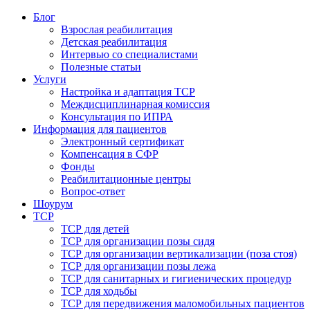
Блог
Взрослая реабилитация
Детская реабилитация
Интервью со специалистами
Полезные статьи
Услуги
Настройка и адаптация ТСР
Междисциплинарная комиссия
Консультация по ИПРА
Информация для пациентов
Электронный сертификат
Компенсация в СФР
Фонды
Реабилитационные центры
Вопрос-ответ
Шоурум
ТСР
ТСР для детей
ТСР для организации позы сидя
ТСР для организации вертикализации (поза стоя)
ТСР для организации позы лежа
ТСР для санитарных и гигиенических процедур
ТСР для ходьбы
ТСР для передвижения маломобильных пациентов