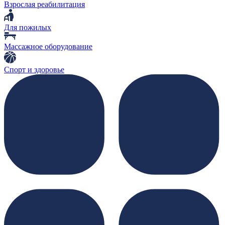
Взрослая реабилитация
Для пожилых
Массажное оборудование
Спорт и здоровье