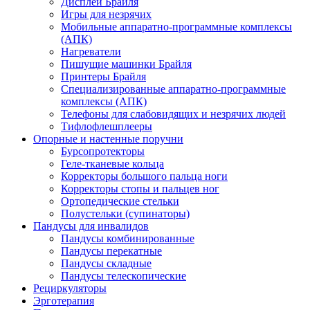
Дисплеи Брайля
Игры для незрячих
Мобильные аппаратно-программные комплексы
(АПК)
Нагреватели
Пишущие машинки Брайля
Принтеры Брайля
Специализированные аппаратно-программные
комплексы (АПК)
Телефоны для слабовидящих и незрячих людей
Тифлофлешплееры
Опорные и настенные поручни
Бурсопротекторы
Геле-тканевые кольца
Корректоры большого пальца ноги
Корректоры стопы и пальцев ног
Ортопедические стельки
Полустельки (супинаторы)
Пандусы для инвалидов
Пандусы комбинированные
Пандусы перекатные
Пандусы складные
Пандусы телескопические
Рециркуляторы
Эрготерапия