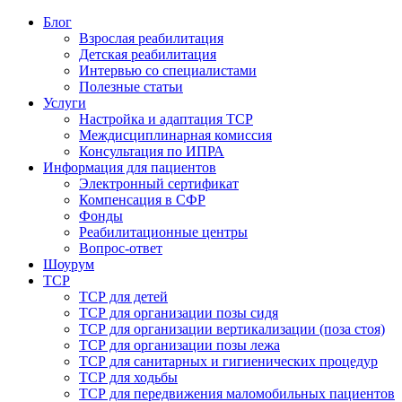
Блог
Взрослая реабилитация
Детская реабилитация
Интервью со специалистами
Полезные статьи
Услуги
Настройка и адаптация ТСР
Междисциплинарная комиссия
Консультация по ИПРА
Информация для пациентов
Электронный сертификат
Компенсация в СФР
Фонды
Реабилитационные центры
Вопрос-ответ
Шоурум
ТСР
ТСР для детей
ТСР для организации позы сидя
ТСР для организации вертикализации (поза стоя)
ТСР для организации позы лежа
ТСР для санитарных и гигиенических процедур
ТСР для ходьбы
ТСР для передвижения маломобильных пациентов