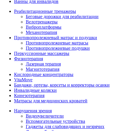
Ванны для инвалидов
Реабилитационные тренажеры
Беговые дорожки для реабилитации
Велотренажеры
Виброплатформы
Механотерапия
Противопролежневый матрас и подушки
Противопролежневые матрасы
Противопролежневые подушки
Перкуссионные массажеры
Физиотерапия
Лазерная терапия
Магнитотерапия
Кислородные концентраторы
VitaMove
Бандажи, ортезы, корсеты и корректоры осанки
Инвалидные коляски
Кинезотерапия
Матрасы для медицинских кроватей
Нарушения зрения
Видеоувеличители
Вспомогательные устройства
Гаджеты для слабовидящих и незрячих