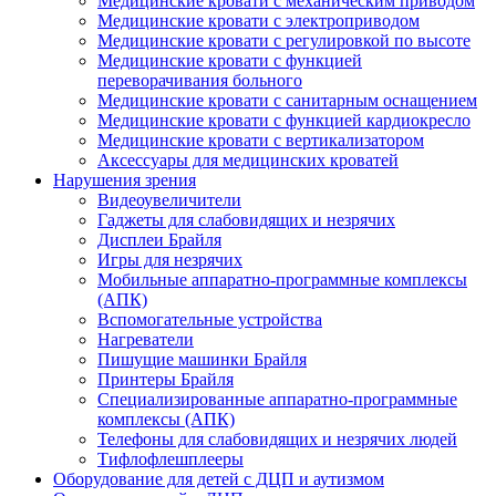
Медицинские кровати с механическим приводом
Медицинские кровати с электроприводом
Медицинские кровати с регулировкой по высоте
Медицинские кровати с функцией
переворачивания больного
Медицинские кровати с санитарным оснащением
Медицинские кровати с функцией кардиокресло
Медицинские кровати с вертикализатором
Аксессуары для медицинских кроватей
Нарушения зрения
Видеоувеличители
Гаджеты для слабовидящих и незрячих
Дисплеи Брайля
Игры для незрячих
Мобильные аппаратно-программные комплексы
(АПК)
Вспомогательные устройства
Нагреватели
Пишущие машинки Брайля
Принтеры Брайля
Специализированные аппаратно-программные
комплексы (АПК)
Телефоны для слабовидящих и незрячих людей
Тифлофлешплееры
Оборудование для детей с ДЦП и аутизмом