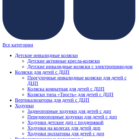
Все категории
Детские инвалидные коляски
Детские активные кресла-коляски
Детские инвалидные коляски с электроприводом
Коляски для детей с ДЦП
Прогулочные инвалидные коляски для детей с
ДЦП
Коляска комнатная для детей с ДЦП
Коляски типа «Трость» для детей с ДЦП
Вертикализаторы для детей с ДЦП
Ходунки
Заднеопорные ходунки для детей с дцп
Переднеопорные ходунки для детей с дцп
Ходунки детские дцп с поддержкой
Ходунки на колесах для детей дцп
Ходунки роллаторы для детей с дцп