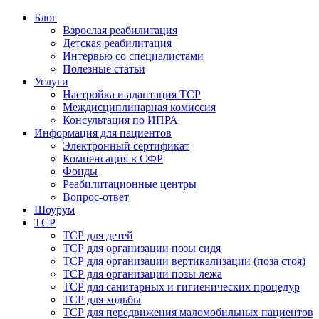
Блог
Взрослая реабилитация
Детская реабилитация
Интервью со специалистами
Полезные статьи
Услуги
Настройка и адаптация ТСР
Междисциплинарная комиссия
Консультация по ИПРА
Информация для пациентов
Электронный сертификат
Компенсация в СФР
Фонды
Реабилитационные центры
Вопрос-ответ
Шоурум
ТСР
ТСР для детей
ТСР для организации позы сидя
ТСР для организации вертикализации (поза стоя)
ТСР для организации позы лежа
ТСР для санитарных и гигиенических процедур
ТСР для ходьбы
ТСР для передвижения маломобильных пациентов