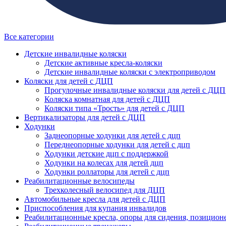
Все категории
Детские инвалидные коляски
Детские активные кресла-коляски
Детские инвалидные коляски с электроприводом
Коляски для детей с ДЦП
Прогулочные инвалидные коляски для детей с ДЦП
Коляска комнатная для детей с ДЦП
Коляски типа «Трость» для детей с ДЦП
Вертикализаторы для детей с ДЦП
Ходунки
Заднеопорные ходунки для детей с дцп
Переднеопорные ходунки для детей с дцп
Ходунки детские дцп с поддержкой
Ходунки на колесах для детей дцп
Ходунки роллаторы для детей с дцп
Реабилитационные велосипеды
Трехколесный велосипед для ДЦП
Автомобильные кресла для детей с ДЦП
Приспособления для купания инвалидов
Реабилитационные кресла, опоры для сидения, позицион