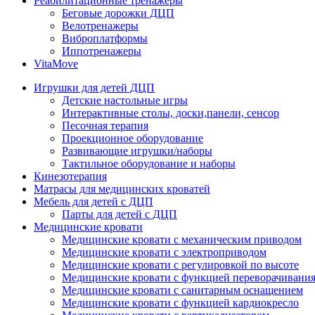
Реабилитационные тренажеры
Беговые дорожки ДЦП
Велотренажеры
Виброплатформы
Иппотренажеры
VitaMove
Игрушки для детей ДЦП
Детские настольные игры
Интерактивные столы, доски,панели, сенсор
Песочная терапия
Проекционное оборудование
Развивающие игрушки/наборы
Тактильное оборудование и наборы
Кинезотерапия
Матрасы для медицинских кроватей
Мебель для детей с ДЦП
Парты для детей с ДЦП
Медицинские кровати
Медицинские кровати с механическим приводом
Медицинские кровати с электроприводом
Медицинские кровати с регулировкой по высоте
Медицинские кровати с функцией переворачивания
Медицинские кровати с санитарным оснащением
Медицинские кровати с функцией кардиокресло