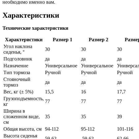
необходимо именно вам.
Характеристики
Технические характеристики
Характеристики
Размер 1
Размер 2
Разме
Угол наклона
30
30
30
сиденья, °
Подголовник
да
да
да
Назначение
Универсальное
Универсальное
Универса
Тип тормоза
Ручной
Ручной
Ручной
Стояночный
да
да
да
тормоз
Вес, кг (± 5%)
15,5
16
17,7
Грузоподъемность,
77
77
77
кг
Ширина в
сложенном виде,
35
35
39
см
Общая высота, см
94-112
95-112
101-116
Высота сиденья
59-62
59-62
62-66