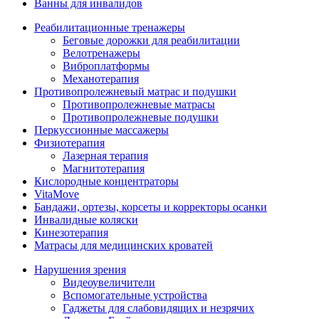
Ванны для инвалидов
Реабилитационные тренажеры
Беговые дорожки для реабилитации
Велотренажеры
Виброплатформы
Механотерапия
Противопролежневый матрас и подушки
Противопролежневые матрасы
Противопролежневые подушки
Перкуссионные массажеры
Физиотерапия
Лазерная терапия
Магнитотерапия
Кислородные концентраторы
VitaMove
Бандажи, ортезы, корсеты и корректоры осанки
Инвалидные коляски
Кинезотерапия
Матрасы для медицинских кроватей
Нарушения зрения
Видеоувеличители
Вспомогательные устройства
Гаджеты для слабовидящих и незрячих