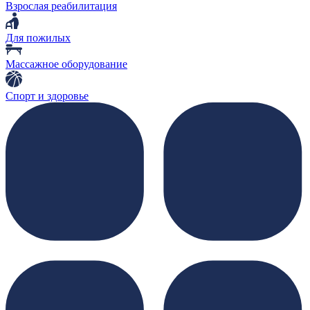
Взрослая реабилитация
Для пожилых
Массажное оборудование
Спорт и здоровье