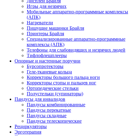
Дисплеи Брайля
Игры для незрячих
Мобильные аппаратно-программные комплексы
(АПК)
Нагреватели
Пишущие машинки Брайля
Принтеры Брайля
Специализированные аппаратно-программные
комплексы (АПК)
Телефоны для слабовидящих и незрячих людей
Тифлофлешплееры
Опорные и настенные поручни
Бурсопротекторы
Геле-тканевые кольца
Корректоры большого пальца ноги
Корректоры стопы и пальцев ног
Ортопедические стельки
Полустельки (супинаторы)
Пандусы для инвалидов
Пандусы комбинированные
Пандусы перекатные
Пандусы складные
Пандусы телескопические
Рециркуляторы
Эрготерапия