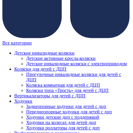
Все категории
Детские инвалидные коляски
Детские активные кресла-коляски
Детские инвалидные коляски с электроприводом
Коляски для детей с ДЦП
Прогулочные инвалидные коляски для детей с
ДЦП
Коляска комнатная для детей с ДЦП
Коляски типа «Трость» для детей с ДЦП
Вертикализаторы для детей с ДЦП
Ходунки
Заднеопорные ходунки для детей с дцп
Переднеопорные ходунки для детей с дцп
Ходунки детские дцп с поддержкой
Ходунки на колесах для детей дцп
Ходунки роллаторы для детей с дцп