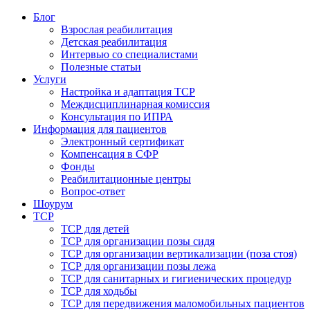
Блог
Взрослая реабилитация
Детская реабилитация
Интервью со специалистами
Полезные статьи
Услуги
Настройка и адаптация ТСР
Междисциплинарная комиссия
Консультация по ИПРА
Информация для пациентов
Электронный сертификат
Компенсация в СФР
Фонды
Реабилитационные центры
Вопрос-ответ
Шоурум
ТСР
ТСР для детей
ТСР для организации позы сидя
ТСР для организации вертикализации (поза стоя)
ТСР для организации позы лежа
ТСР для санитарных и гигиенических процедур
ТСР для ходьбы
ТСР для передвижения маломобильных пациентов