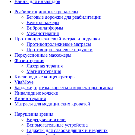
Ванны для инвалидов
Реабилитационные тренажеры
Беговые дорожки для реабилитации
Велотренажеры
Виброплатформы
Механотерапия
Противопролежневый матрас и подушки
Противопролежневые матрасы
Противопролежневые подушки
Перкуссионные массажеры
Физиотерапия
Лазерная терапия
Магнитотерапия
Кислородные концентраторы
VitaMove
Бандажи, ортезы, корсеты и корректоры осанки
Инвалидные коляски
Кинезотерапия
Матрасы для медицинских кроватей
Нарушения зрения
Видеоувеличители
Вспомогательные устройства
Гаджеты для слабовидящих и незрячих