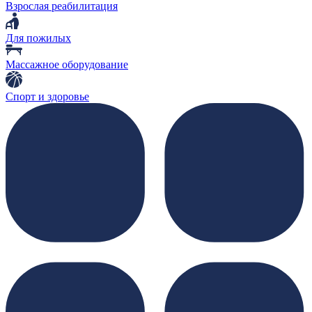
Взрослая реабилитация
Для пожилых
Массажное оборудование
Спорт и здоровье