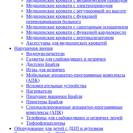
Медицинские кровати с механическим приводом
Медицинские кровати с электроприводом
Медицинские кровати с регулировкой по высоте
Медицинские кровати с функцией
переворачивания больного
Медицинские кровати с санитарным оснащением
Медицинские кровати с функцией кардиокресло
Медицинские кровати с вертикализатором
Аксессуары для медицинских кроватей
Нарушения зрения
Видеоувеличители
Гаджеты для слабовидящих и незрячих
Дисплеи Брайля
Игры для незрячих
Мобильные аппаратно-программные комплексы
(АПК)
Вспомогательные устройства
Нагреватели
Пишущие машинки Брайля
Принтеры Брайля
Специализированные аппаратно-программные
комплексы (АПК)
Телефоны для слабовидящих и незрячих людей
Тифлофлешплееры
Оборудование для детей с ДЦП и аутизмом