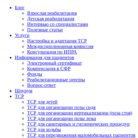
Блог
Взрослая реабилитация
Детская реабилитация
Интервью со специалистами
Полезные статьи
Услуги
Настройка и адаптация ТСР
Междисциплинарная комиссия
Консультация по ИПРА
Информация для пациентов
Электронный сертификат
Компенсация в СФР
Фонды
Реабилитационные центры
Вопрос-ответ
Шоурум
ТСР
ТСР для детей
ТСР для организации позы сидя
ТСР для организации вертикализации (поза стоя)
ТСР для организации позы лежа
ТСР для санитарных и гигиенических процедур
ТСР для ходьбы
ТСР для передвижения маломобильных пациентов