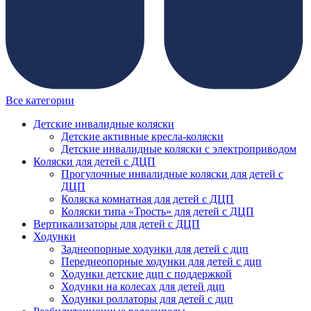
Все категории
Детские инвалидные коляски
Детские активные кресла-коляски
Детские инвалидные коляски с электроприводом
Коляски для детей с ДЦП
Прогулочные инвалидные коляски для детей с
ДЦП
Коляска комнатная для детей с ДЦП
Коляски типа «Трость» для детей с ДЦП
Вертикализаторы для детей с ДЦП
Ходунки
Заднеопорные ходунки для детей с дцп
Переднеопорные ходунки для детей с дцп
Ходунки детские дцп с поддержкой
Ходунки на колесах для детей дцп
Ходунки роллаторы для детей с дцп