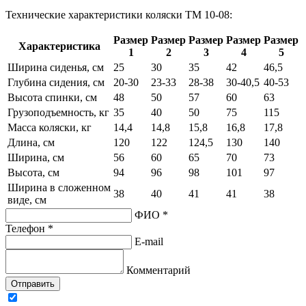
Технические характеристики коляски TM 10-08:
Размер
Размер
Размер
Размер
Размер
Характеристика
1
2
3
4
5
Ширина сиденья, см
25
30
35
42
46,5
Глубина сидения, см
20-30
23-33
28-38
30-40,5
40-53
Высота спинки, см
48
50
57
60
63
Грузоподъемность, кг
35
40
50
75
115
Масса коляски, кг
14,4
14,8
15,8
16,8
17,8
Длина, см
120
122
124,5
130
140
Ширина, см
56
60
65
70
73
Высота, см
94
96
98
101
97
Ширина в сложенном
38
40
41
41
38
виде, см
ФИО *
Телефон *
E-mail
Комментарий
Отправить