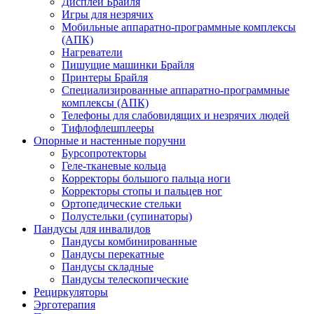
Дисплеи Брайля
Игры для незрячих
Мобильные аппаратно-программные комплексы
(АПК)
Нагреватели
Пишущие машинки Брайля
Принтеры Брайля
Специализированные аппаратно-программные
комплексы (АПК)
Телефоны для слабовидящих и незрячих людей
Тифлофлешплееры
Опорные и настенные поручни
Бурсопротекторы
Геле-тканевые кольца
Корректоры большого пальца ноги
Корректоры стопы и пальцев ног
Ортопедические стельки
Полустельки (супинаторы)
Пандусы для инвалидов
Пандусы комбинированные
Пандусы перекатные
Пандусы складные
Пандусы телескопические
Рециркуляторы
Эрготерапия