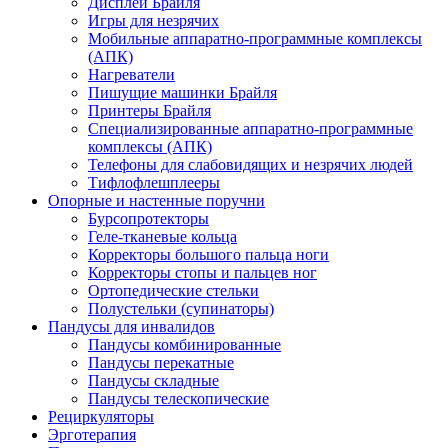
Дисплеи Брайля
Игры для незрячих
Мобильные аппаратно-программные комплексы
(АПК)
Нагреватели
Пишущие машинки Брайля
Принтеры Брайля
Специализированные аппаратно-программные
комплексы (АПК)
Телефоны для слабовидящих и незрячих людей
Тифлофлешплееры
Опорные и настенные поручни
Бурсопротекторы
Геле-тканевые кольца
Корректоры большого пальца ноги
Корректоры стопы и пальцев ног
Ортопедические стельки
Полустельки (супинаторы)
Пандусы для инвалидов
Пандусы комбинированные
Пандусы перекатные
Пандусы складные
Пандусы телескопические
Рециркуляторы
Эрготерапия