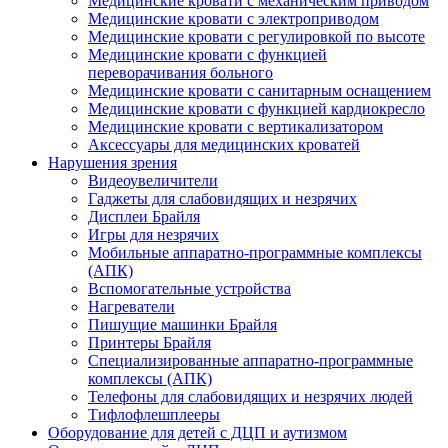
Медицинские кровати с механическим приводом
Медицинские кровати с электроприводом
Медицинские кровати с регулировкой по высоте
Медицинские кровати с функцией
переворачивания больного
Медицинские кровати с санитарным оснащением
Медицинские кровати с функцией кардиокресло
Медицинские кровати с вертикализатором
Аксессуары для медицинских кроватей
Нарушения зрения
Видеоувеличители
Гаджеты для слабовидящих и незрячих
Дисплеи Брайля
Игры для незрячих
Мобильные аппаратно-программные комплексы
(АПК)
Вспомогательные устройства
Нагреватели
Пишущие машинки Брайля
Принтеры Брайля
Специализированные аппаратно-программные
комплексы (АПК)
Телефоны для слабовидящих и незрячих людей
Тифлофлешплееры
Оборудование для детей с ДЦП и аутизмом