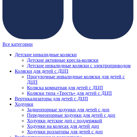
Все категории
Детские инвалидные коляски
Детские активные кресла-коляски
Детские инвалидные коляски с электроприводом
Коляски для детей с ДЦП
Прогулочные инвалидные коляски для детей с
ДЦП
Коляска комнатная для детей с ДЦП
Коляски типа «Трость» для детей с ДЦП
Вертикализаторы для детей с ДЦП
Ходунки
Заднеопорные ходунки для детей с дцп
Переднеопорные ходунки для детей с дцп
Ходунки детские дцп с поддержкой
Ходунки на колесах для детей дцп
Ходунки роллаторы для детей с дцп