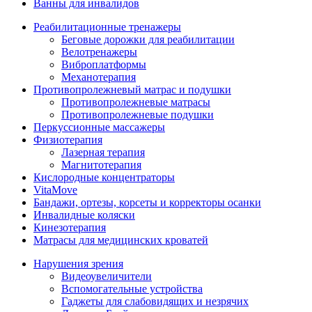
Ванны для инвалидов
Реабилитационные тренажеры
Беговые дорожки для реабилитации
Велотренажеры
Виброплатформы
Механотерапия
Противопролежневый матрас и подушки
Противопролежневые матрасы
Противопролежневые подушки
Перкуссионные массажеры
Физиотерапия
Лазерная терапия
Магнитотерапия
Кислородные концентраторы
VitaMove
Бандажи, ортезы, корсеты и корректоры осанки
Инвалидные коляски
Кинезотерапия
Матрасы для медицинских кроватей
Нарушения зрения
Видеоувеличители
Вспомогательные устройства
Гаджеты для слабовидящих и незрячих