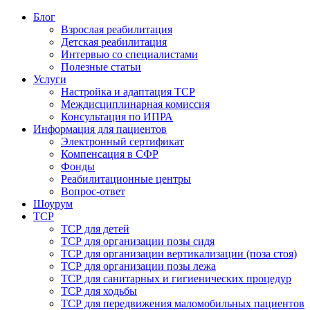
Блог
Взрослая реабилитация
Детская реабилитация
Интервью со специалистами
Полезные статьи
Услуги
Настройка и адаптация ТСР
Междисциплинарная комиссия
Консультация по ИПРА
Информация для пациентов
Электронный сертификат
Компенсация в СФР
Фонды
Реабилитационные центры
Вопрос-ответ
Шоурум
ТСР
ТСР для детей
ТСР для организации позы сидя
ТСР для организации вертикализации (поза стоя)
ТСР для организации позы лежа
ТСР для санитарных и гигиенических процедур
ТСР для ходьбы
ТСР для передвижения маломобильных пациентов