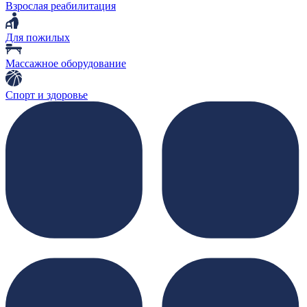
Взрослая реабилитация
Для пожилых
Массажное оборудование
Спорт и здоровье