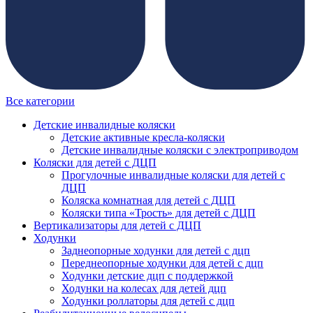
Все категории
Детские инвалидные коляски
Детские активные кресла-коляски
Детские инвалидные коляски с электроприводом
Коляски для детей с ДЦП
Прогулочные инвалидные коляски для детей с
ДЦП
Коляска комнатная для детей с ДЦП
Коляски типа «Трость» для детей с ДЦП
Вертикализаторы для детей с ДЦП
Ходунки
Заднеопорные ходунки для детей с дцп
Переднеопорные ходунки для детей с дцп
Ходунки детские дцп с поддержкой
Ходунки на колесах для детей дцп
Ходунки роллаторы для детей с дцп