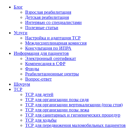
Блог
Взрослая реабилитация
Детская реабилитация
Интервью со специалистами
Полезные статьи
Услуги
Настройка и адаптация ТСР
Междисциплинарная комиссия
Консультация по ИПРА
Информация для пациентов
Электронный сертификат
Компенсация в СФР
Фонды
Реабилитационные центры
Вопрос-ответ
Шоурум
ТСР
ТСР для детей
ТСР для организации позы сидя
ТСР для организации вертикализации (поза стоя)
ТСР для организации позы лежа
ТСР для санитарных и гигиенических процедур
ТСР для ходьбы
ТСР для передвижения маломобильных пациентов