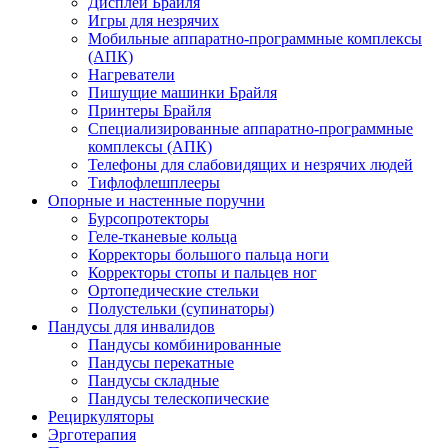
Дисплеи Брайля
Игры для незрячих
Мобильные аппаратно-программные комплексы
(АПК)
Нагреватели
Пишущие машинки Брайля
Принтеры Брайля
Специализированные аппаратно-программные
комплексы (АПК)
Телефоны для слабовидящих и незрячих людей
Тифлофлешплееры
Опорные и настенные поручни
Бурсопротекторы
Геле-тканевые кольца
Корректоры большого пальца ноги
Корректоры стопы и пальцев ног
Ортопедические стельки
Полустельки (супинаторы)
Пандусы для инвалидов
Пандусы комбинированные
Пандусы перекатные
Пандусы складные
Пандусы телескопические
Рециркуляторы
Эрготерапия