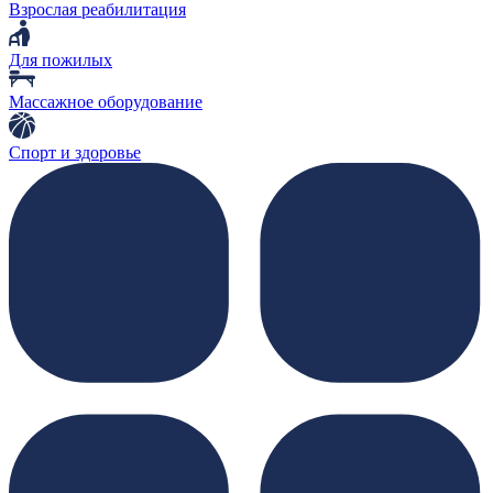
Взрослая реабилитация
Для пожилых
Массажное оборудование
Спорт и здоровье