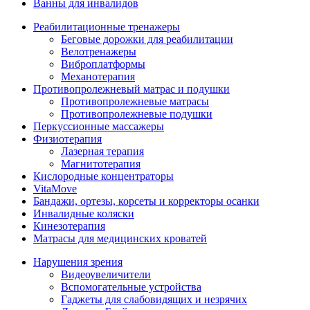
Ванны для инвалидов
Реабилитационные тренажеры
Беговые дорожки для реабилитации
Велотренажеры
Виброплатформы
Механотерапия
Противопролежневый матрас и подушки
Противопролежневые матрасы
Противопролежневые подушки
Перкуссионные массажеры
Физиотерапия
Лазерная терапия
Магнитотерапия
Кислородные концентраторы
VitaMove
Бандажи, ортезы, корсеты и корректоры осанки
Инвалидные коляски
Кинезотерапия
Матрасы для медицинских кроватей
Нарушения зрения
Видеоувеличители
Вспомогательные устройства
Гаджеты для слабовидящих и незрячих