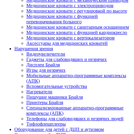
Медицинские кровати с механическим приводом
Медицинские кровати с электроприводом
Медицинские кровати с регулировкой по высоте
Медицинские кровати с функцией
переворачивания больного
Медицинские кровати с санитарным оснащением
Медицинские кровати с функцией кардиокресло
Медицинские кровати с вертикализатором
Аксессуары для медицинских кроватей
Нарушения зрения
Видеоувеличители
Гаджеты для слабовидящих и незрячих
Дисплеи Брайля
Игры для незрячих
Мобильные аппаратно-программные комплексы
(АПК)
Вспомогательные устройства
Нагреватели
Пишущие машинки Брайля
Принтеры Брайля
Специализированные аппаратно-программные
комплексы (АПК)
Телефоны для слабовидящих и незрячих людей
Тифлофлешплееры
Оборудование для детей с ДЦП и аутизмом