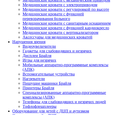
Медицинские кровати с механическим приводом
Медицинские кровати с электроприводом
Медицинские кровати с регулировкой по высоте
Медицинские кровати с функцией
переворачивания больного
Медицинские кровати с санитарным оснащением
Медицинские кровати с функцией кардиокресло
Медицинские кровати с вертикализатором
Аксессуары для медицинских кроватей
Нарушения зрения
Видеоувеличители
Гаджеты для слабовидящих и незрячих
Дисплеи Брайля
Игры для незрячих
Мобильные аппаратно-программные комплексы
(АПК)
Вспомогательные устройства
Нагреватели
Пишущие машинки Брайля
Принтеры Брайля
Специализированные аппаратно-программные
комплексы (АПК)
Телефоны для слабовидящих и незрячих людей
Тифлофлешплееры
Оборудование для детей с ДЦП и аутизмом