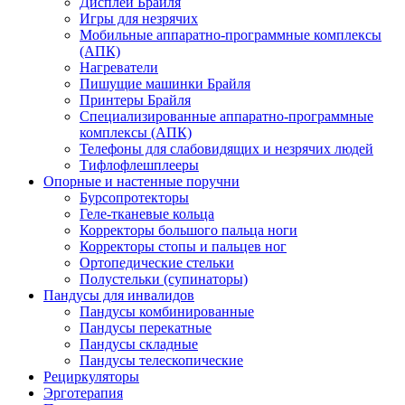
Дисплеи Брайля
Игры для незрячих
Мобильные аппаратно-программные комплексы
(АПК)
Нагреватели
Пишущие машинки Брайля
Принтеры Брайля
Специализированные аппаратно-программные
комплексы (АПК)
Телефоны для слабовидящих и незрячих людей
Тифлофлешплееры
Опорные и настенные поручни
Бурсопротекторы
Геле-тканевые кольца
Корректоры большого пальца ноги
Корректоры стопы и пальцев ног
Ортопедические стельки
Полустельки (супинаторы)
Пандусы для инвалидов
Пандусы комбинированные
Пандусы перекатные
Пандусы складные
Пандусы телескопические
Рециркуляторы
Эрготерапия