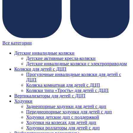
Все категории
Детские инвалидные коляски
Детские активные кресла-коляски
Детские инвалидные коляски с электроприводом
Коляски для детей с ДЦП
Прогулочные инвалидные коляски для детей с
ДЦП
Коляска комнатная для детей с ДЦП
Коляски типа «Трость» для детей с ДЦП
Вертикализаторы для детей с ДЦП
Ходунки
Заднеопорные ходунки для детей с дцп
Переднеопорные ходунки для детей с дцп
Ходунки детские дцп с поддержкой
Ходунки на колесах для детей дцп
Ходунки роллаторы для детей с дцп