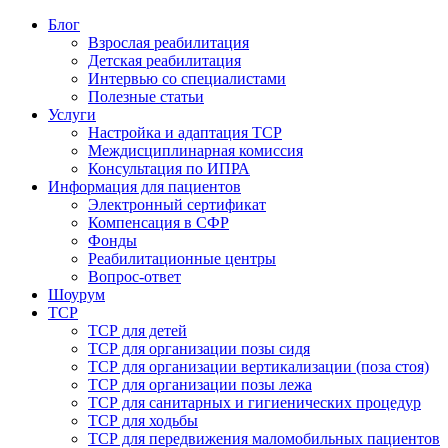
Блог
Взрослая реабилитация
Детская реабилитация
Интервью со специалистами
Полезные статьи
Услуги
Настройка и адаптация ТСР
Междисциплинарная комиссия
Консультация по ИПРА
Информация для пациентов
Электронный сертификат
Компенсация в СФР
Фонды
Реабилитационные центры
Вопрос-ответ
Шоурум
ТСР
ТСР для детей
ТСР для организации позы сидя
ТСР для организации вертикализации (поза стоя)
ТСР для организации позы лежа
ТСР для санитарных и гигиенических процедур
ТСР для ходьбы
ТСР для передвижения маломобильных пациентов