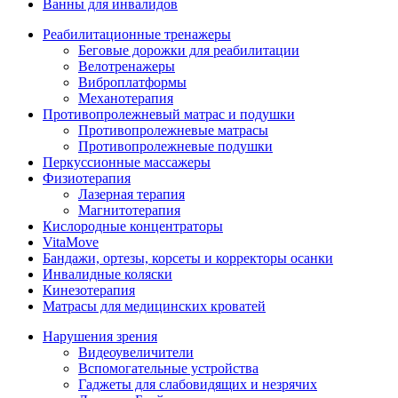
Ванны для инвалидов
Реабилитационные тренажеры
Беговые дорожки для реабилитации
Велотренажеры
Виброплатформы
Механотерапия
Противопролежневый матрас и подушки
Противопролежневые матрасы
Противопролежневые подушки
Перкуссионные массажеры
Физиотерапия
Лазерная терапия
Магнитотерапия
Кислородные концентраторы
VitaMove
Бандажи, ортезы, корсеты и корректоры осанки
Инвалидные коляски
Кинезотерапия
Матрасы для медицинских кроватей
Нарушения зрения
Видеоувеличители
Вспомогательные устройства
Гаджеты для слабовидящих и незрячих