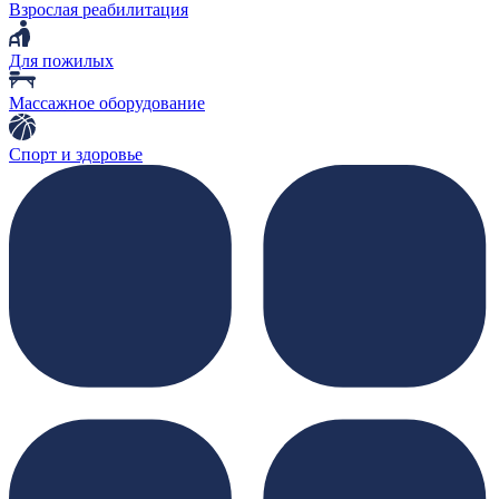
Взрослая реабилитация
Для пожилых
Массажное оборудование
Спорт и здоровье