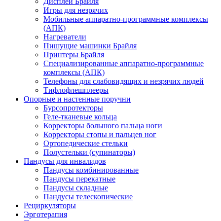
Дисплеи Брайля
Игры для незрячих
Мобильные аппаратно-программные комплексы
(АПК)
Нагреватели
Пишущие машинки Брайля
Принтеры Брайля
Специализированные аппаратно-программные
комплексы (АПК)
Телефоны для слабовидящих и незрячих людей
Тифлофлешплееры
Опорные и настенные поручни
Бурсопротекторы
Геле-тканевые кольца
Корректоры большого пальца ноги
Корректоры стопы и пальцев ног
Ортопедические стельки
Полустельки (супинаторы)
Пандусы для инвалидов
Пандусы комбинированные
Пандусы перекатные
Пандусы складные
Пандусы телескопические
Рециркуляторы
Эрготерапия