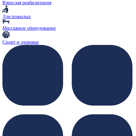
Взрослая реабилитация
Для пожилых
Массажное оборудование
Спорт и здоровье