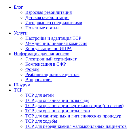
Блог
Взрослая реабилитация
Детская реабилитация
Интервью со специалистами
Полезные статьи
Услуги
Настройка и адаптация ТСР
Междисциплинарная комиссия
Консультация по ИПРА
Информация для пациентов
Электронный сертификат
Компенсация в СФР
Фонды
Реабилитационные центры
Вопрос-ответ
Шоурум
ТСР
ТСР для детей
ТСР для организации позы сидя
ТСР для организации вертикализации (поза стоя)
ТСР для организации позы лежа
ТСР для санитарных и гигиенических процедур
ТСР для ходьбы
ТСР для передвижения маломобильных пациентов