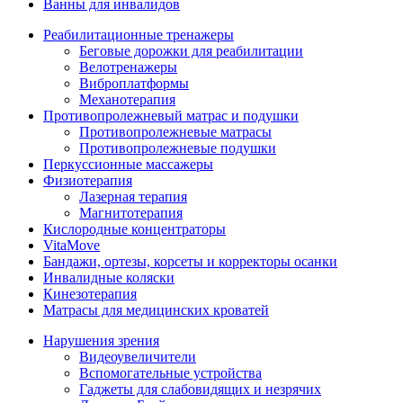
Ванны для инвалидов
Реабилитационные тренажеры
Беговые дорожки для реабилитации
Велотренажеры
Виброплатформы
Механотерапия
Противопролежневый матрас и подушки
Противопролежневые матрасы
Противопролежневые подушки
Перкуссионные массажеры
Физиотерапия
Лазерная терапия
Магнитотерапия
Кислородные концентраторы
VitaMove
Бандажи, ортезы, корсеты и корректоры осанки
Инвалидные коляски
Кинезотерапия
Матрасы для медицинских кроватей
Нарушения зрения
Видеоувеличители
Вспомогательные устройства
Гаджеты для слабовидящих и незрячих