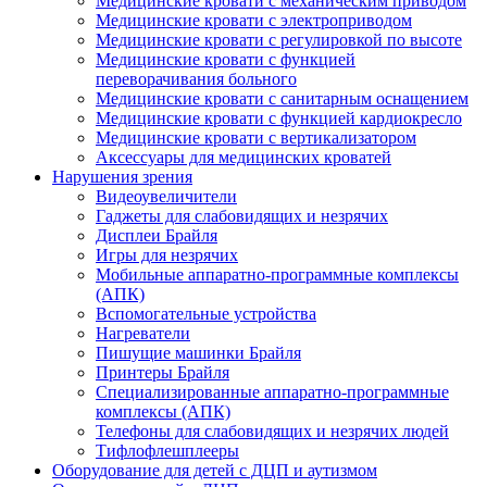
Медицинские кровати с механическим приводом
Медицинские кровати с электроприводом
Медицинские кровати с регулировкой по высоте
Медицинские кровати с функцией
переворачивания больного
Медицинские кровати с санитарным оснащением
Медицинские кровати с функцией кардиокресло
Медицинские кровати с вертикализатором
Аксессуары для медицинских кроватей
Нарушения зрения
Видеоувеличители
Гаджеты для слабовидящих и незрячих
Дисплеи Брайля
Игры для незрячих
Мобильные аппаратно-программные комплексы
(АПК)
Вспомогательные устройства
Нагреватели
Пишущие машинки Брайля
Принтеры Брайля
Специализированные аппаратно-программные
комплексы (АПК)
Телефоны для слабовидящих и незрячих людей
Тифлофлешплееры
Оборудование для детей с ДЦП и аутизмом