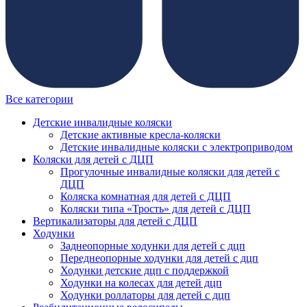
Все категории
Детские инвалидные коляски
Детские активные кресла-коляски
Детские инвалидные коляски с электроприводом
Коляски для детей с ДЦП
Прогулочные инвалидные коляски для детей с
ДЦП
Коляска комнатная для детей с ДЦП
Коляски типа «Трость» для детей с ДЦП
Вертикализаторы для детей с ДЦП
Ходунки
Заднеопорные ходунки для детей с дцп
Переднеопорные ходунки для детей с дцп
Ходунки детские дцп с поддержкой
Ходунки на колесах для детей дцп
Ходунки роллаторы для детей с дцп