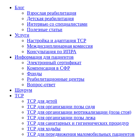
Блог
Взрослая реабилитация
Детская реабилитация
Интервью со специалистами
Полезные статьи
Услуги
Настройка и адаптация ТСР
Междисциплинарная комиссия
Консультация по ИПРА
Информация для пациентов
Электронный сертификат
Компенсация в СФР
Фонды
Реабилитационные центры
Вопрос-ответ
Шоурум
ТСР
ТСР для детей
ТСР для организации позы сидя
ТСР для организации вертикализации (поза стоя)
ТСР для организации позы лежа
ТСР для санитарных и гигиенических процедур
ТСР для ходьбы
ТСР для передвижения маломобильных пациентов