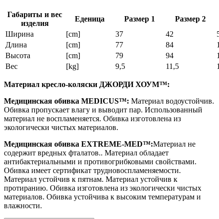
Габариты и вес
Еденица
Размер 1
Размер 2
изделия
Ширина
[cm]
37
42
Длина
[cm]
77
84
Высота
[cm]
79
94
Вес
[kg]
9,5
11,5
Материал кресло-коляски ДЖОРДИ ХОУМ™:
Медицинская обивка MEDICUS™:
Материал водоустойчив.
Обивка пропускает влагу и выводит пар. Использованный
материал не воспламеняется. Обивка изготовлена из
экологически чистых материалов.
Медицинская обивка EXTREME-MED™:
Материал не
содержит вредных фталатов.. Материал обладает
антибактериальными и противогрибковыми свойствами.
Обивка имеет сертификат трудновоспламеняемости.
Материал устойчив к пятнам. Материал устойчив к
протиранию. Обивка изготовлена из экологически чистых
материалов. Обивка устойчива к высоким температурам и
влажности.