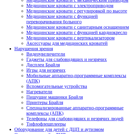
Медицинские кровати с механическим приводом
Медицинские кровати с электроприводом
Медицинские кровати с регулировкой по высоте
Медицинские кровати с функцией
переворачивания больного
Медицинские кровати с санитарным оснащением
Медицинские кровати с функцией кардиокресло
Медицинские кровати с вертикализатором
Аксессуары для медицинских кроватей
Нарушения зрения
Видеоувеличители
Гаджеты для слабовидящих и незрячих
Дисплеи Брайля
Игры для незрячих
Мобильные аппаратно-программные комплексы
(АПК)
Вспомогательные устройства
Нагреватели
Пишущие машинки Брайля
Принтеры Брайля
Специализированные аппаратно-программные
комплексы (АПК)
Телефоны для слабовидящих и незрячих людей
Тифлофлешплееры
Оборудование для детей с ДЦП и аутизмом