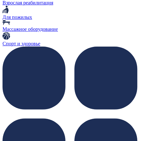
Взрослая реабилитация
Для пожилых
Массажное оборудование
Спорт и здоровье