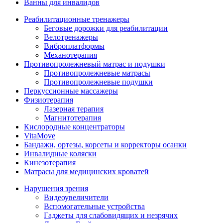
Ванны для инвалидов
Реабилитационные тренажеры
Беговые дорожки для реабилитации
Велотренажеры
Виброплатформы
Механотерапия
Противопролежневый матрас и подушки
Противопролежневые матрасы
Противопролежневые подушки
Перкуссионные массажеры
Физиотерапия
Лазерная терапия
Магнитотерапия
Кислородные концентраторы
VitaMove
Бандажи, ортезы, корсеты и корректоры осанки
Инвалидные коляски
Кинезотерапия
Матрасы для медицинских кроватей
Нарушения зрения
Видеоувеличители
Вспомогательные устройства
Гаджеты для слабовидящих и незрячих