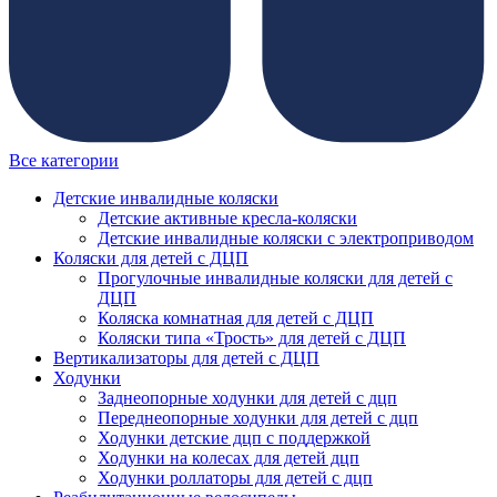
Все категории
Детские инвалидные коляски
Детские активные кресла-коляски
Детские инвалидные коляски с электроприводом
Коляски для детей с ДЦП
Прогулочные инвалидные коляски для детей с
ДЦП
Коляска комнатная для детей с ДЦП
Коляски типа «Трость» для детей с ДЦП
Вертикализаторы для детей с ДЦП
Ходунки
Заднеопорные ходунки для детей с дцп
Переднеопорные ходунки для детей с дцп
Ходунки детские дцп с поддержкой
Ходунки на колесах для детей дцп
Ходунки роллаторы для детей с дцп