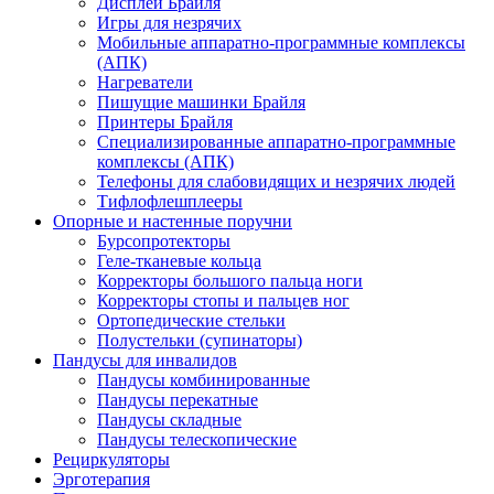
Дисплеи Брайля
Игры для незрячих
Мобильные аппаратно-программные комплексы
(АПК)
Нагреватели
Пишущие машинки Брайля
Принтеры Брайля
Специализированные аппаратно-программные
комплексы (АПК)
Телефоны для слабовидящих и незрячих людей
Тифлофлешплееры
Опорные и настенные поручни
Бурсопротекторы
Геле-тканевые кольца
Корректоры большого пальца ноги
Корректоры стопы и пальцев ног
Ортопедические стельки
Полустельки (супинаторы)
Пандусы для инвалидов
Пандусы комбинированные
Пандусы перекатные
Пандусы складные
Пандусы телескопические
Рециркуляторы
Эрготерапия