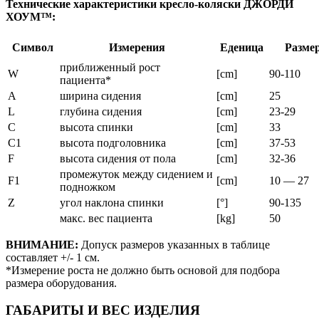
Технические характеристики кресло-коляски ДЖОРДИ
ХОУМ™:
Символ
Измерения
Еденица
Размер
приближенный рост
W
[cm]
90-110
пациента*
A
ширина сидения
[cm]
25
L
глубина сидения
[cm]
23-29
C
высота спинки
[cm]
33
C1
высота подголовника
[cm]
37-53
F
высота сидения от пола
[cm]
32-36
промежуток между сидением и
F1
[cm]
10 — 27
подножком
Z
угол наклона спинки
[°]
90-135
макс. вес пациента
[kg]
50
ВНИМАНИЕ:
Допуск размеров указанных в таблице
составляет +/- 1 см.
*Измерение роста не должно быть основой для подбора
размера оборудования.
ГАБАРИТЫ И ВЕС ИЗДЕЛИЯ