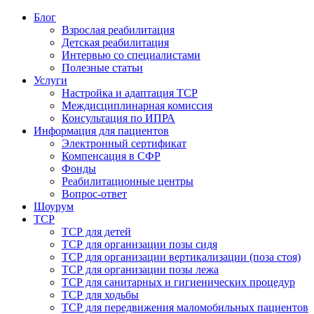
Блог
Взрослая реабилитация
Детская реабилитация
Интервью со специалистами
Полезные статьи
Услуги
Настройка и адаптация ТСР
Междисциплинарная комиссия
Консультация по ИПРА
Информация для пациентов
Электронный сертификат
Компенсация в СФР
Фонды
Реабилитационные центры
Вопрос-ответ
Шоурум
ТСР
ТСР для детей
ТСР для организации позы сидя
ТСР для организации вертикализации (поза стоя)
ТСР для организации позы лежа
ТСР для санитарных и гигиенических процедур
ТСР для ходьбы
ТСР для передвижения маломобильных пациентов