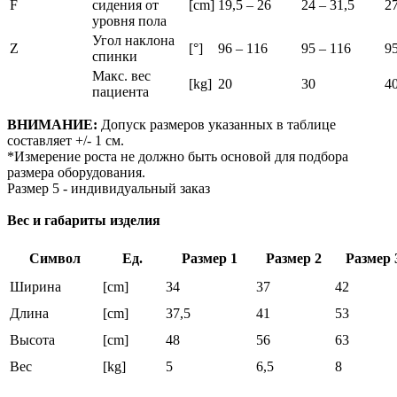
F
сидения от
[cm]
19,5 – 26
24 – 31,5
27
уровня пола
Угол наклона
Z
[°]
96 – 116
95 – 116
95
спинки
Макс. вес
[kg]
20
30
4
пациента
ВНИМАНИЕ:
Допуск размеров указанных в таблице
составляет +/- 1 см.
*Измерение роста не должно быть основой для подбора
размера оборудования.
Размер 5 - индивидуальный заказ
Вес и габариты изделия
Символ
Ед.
Размер 1
Размер 2
Размер 
Ширина
[cm]
34
37
42
Длина
[cm]
37,5
41
53
Высота
[cm]
48
56
63
Вес
[kg]
5
6,5
8