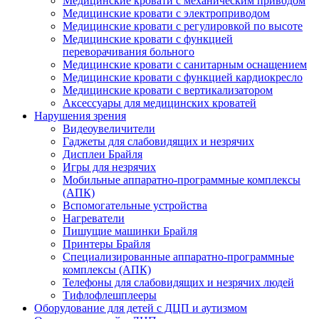
Медицинские кровати с механическим приводом
Медицинские кровати с электроприводом
Медицинские кровати с регулировкой по высоте
Медицинские кровати с функцией
переворачивания больного
Медицинские кровати с санитарным оснащением
Медицинские кровати с функцией кардиокресло
Медицинские кровати с вертикализатором
Аксессуары для медицинских кроватей
Нарушения зрения
Видеоувеличители
Гаджеты для слабовидящих и незрячих
Дисплеи Брайля
Игры для незрячих
Мобильные аппаратно-программные комплексы
(АПК)
Вспомогательные устройства
Нагреватели
Пишущие машинки Брайля
Принтеры Брайля
Специализированные аппаратно-программные
комплексы (АПК)
Телефоны для слабовидящих и незрячих людей
Тифлофлешплееры
Оборудование для детей с ДЦП и аутизмом