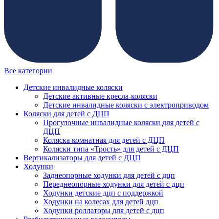
Все категории
Детские инвалидные коляски
Детские активные кресла-коляски
Детские инвалидные коляски с электроприводом
Коляски для детей с ДЦП
Прогулочные инвалидные коляски для детей с
ДЦП
Коляска комнатная для детей с ДЦП
Коляски типа «Трость» для детей с ДЦП
Вертикализаторы для детей с ДЦП
Ходунки
Заднеопорные ходунки для детей с дцп
Переднеопорные ходунки для детей с дцп
Ходунки детские дцп с поддержкой
Ходунки на колесах для детей дцп
Ходунки роллаторы для детей с дцп