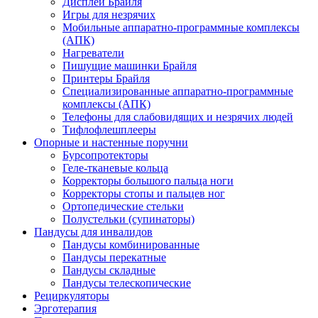
Дисплеи Брайля
Игры для незрячих
Мобильные аппаратно-программные комплексы
(АПК)
Нагреватели
Пишущие машинки Брайля
Принтеры Брайля
Специализированные аппаратно-программные
комплексы (АПК)
Телефоны для слабовидящих и незрячих людей
Тифлофлешплееры
Опорные и настенные поручни
Бурсопротекторы
Геле-тканевые кольца
Корректоры большого пальца ноги
Корректоры стопы и пальцев ног
Ортопедические стельки
Полустельки (супинаторы)
Пандусы для инвалидов
Пандусы комбинированные
Пандусы перекатные
Пандусы складные
Пандусы телескопические
Рециркуляторы
Эрготерапия