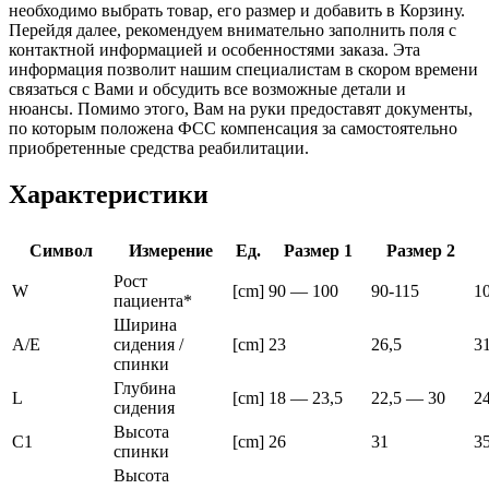
необходимо выбрать товар, его размер и добавить в Корзину.
Перейдя далее, рекомендуем внимательно заполнить поля с
контактной информацией и особенностями заказа. Эта
информация позволит нашим специалистам в скором времени
связаться с Вами и обсудить все возможные детали и
нюансы. Помимо этого, Вам на руки предоставят документы,
по которым положена ФСС компенсация за самостоятельно
приобретенные средства реабилитации.
Характеристики
Символ
Измерение
Ед.
Размер 1
Размер 2
Рост
W
[cm]
90 — 100
90-115
1
пациента*
Ширина
A/E
сидения /
[cm]
23
26,5
3
спинки
Глубина
L
[cm]
18 — 23,5
22,5 — 30
24
сидения
Высота
C1
[cm]
26
31
3
спинки
Высота