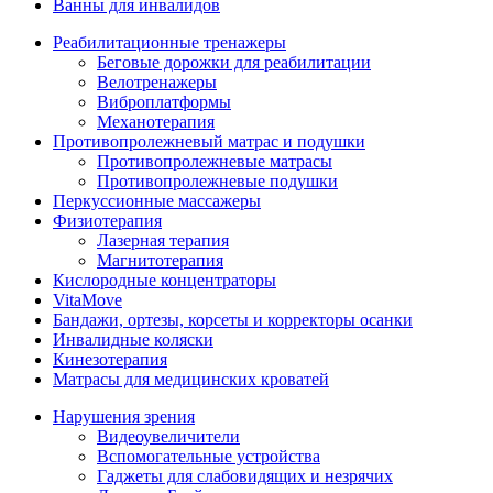
Ванны для инвалидов
Реабилитационные тренажеры
Беговые дорожки для реабилитации
Велотренажеры
Виброплатформы
Механотерапия
Противопролежневый матрас и подушки
Противопролежневые матрасы
Противопролежневые подушки
Перкуссионные массажеры
Физиотерапия
Лазерная терапия
Магнитотерапия
Кислородные концентраторы
VitaMove
Бандажи, ортезы, корсеты и корректоры осанки
Инвалидные коляски
Кинезотерапия
Матрасы для медицинских кроватей
Нарушения зрения
Видеоувеличители
Вспомогательные устройства
Гаджеты для слабовидящих и незрячих