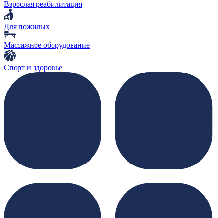
Взрослая реабилитация
Для пожилых
Массажное оборудование
Спорт и здоровье