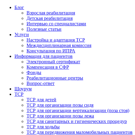
Блог
Взрослая реабилитация
Детская реабилитация
Интервью со специалистами
Полезные статьи
Услуги
Настройка и адаптация ТСР
Междисциплинарная комиссия
Консультация по ИПРА
Информация для пациентов
Электронный сертификат
Компенсация в СФР
Фонды
Реабилитационные центры
Вопрос-ответ
Шоурум
ТСР
ТСР для детей
ТСР для организации позы сидя
ТСР для организации вертикализации (поза стоя)
ТСР для организации позы лежа
ТСР для санитарных и гигиенических процедур
ТСР для ходьбы
ТСР для передвижения маломобильных пациентов