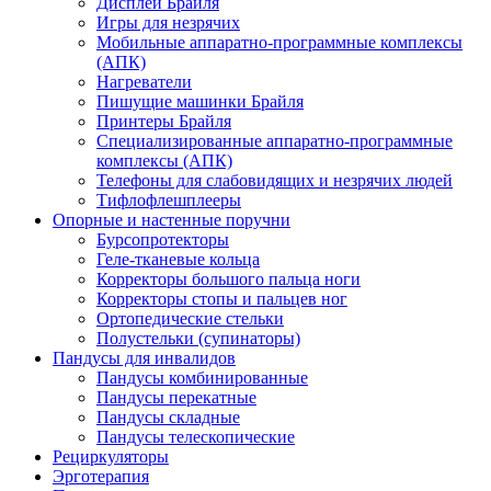
Дисплеи Брайля
Игры для незрячих
Мобильные аппаратно-программные комплексы
(АПК)
Нагреватели
Пишущие машинки Брайля
Принтеры Брайля
Специализированные аппаратно-программные
комплексы (АПК)
Телефоны для слабовидящих и незрячих людей
Тифлофлешплееры
Опорные и настенные поручни
Бурсопротекторы
Геле-тканевые кольца
Корректоры большого пальца ноги
Корректоры стопы и пальцев ног
Ортопедические стельки
Полустельки (супинаторы)
Пандусы для инвалидов
Пандусы комбинированные
Пандусы перекатные
Пандусы складные
Пандусы телескопические
Рециркуляторы
Эрготерапия