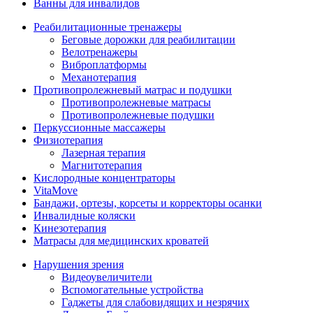
Ванны для инвалидов
Реабилитационные тренажеры
Беговые дорожки для реабилитации
Велотренажеры
Виброплатформы
Механотерапия
Противопролежневый матрас и подушки
Противопролежневые матрасы
Противопролежневые подушки
Перкуссионные массажеры
Физиотерапия
Лазерная терапия
Магнитотерапия
Кислородные концентраторы
VitaMove
Бандажи, ортезы, корсеты и корректоры осанки
Инвалидные коляски
Кинезотерапия
Матрасы для медицинских кроватей
Нарушения зрения
Видеоувеличители
Вспомогательные устройства
Гаджеты для слабовидящих и незрячих