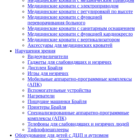
Медицинские кровати с механическим приводом
Медицинские кровати с электроприводом
Медицинские кровати с регулировкой по высоте
Медицинские кровати с функцией
переворачивания больного
Медицинские кровати с санитарным оснащением
Медицинские кровати с функцией кардиокресло
Медицинские кровати с вертикализатором
Аксессуары для медицинских кроватей
Нарушения зрения
Видеоувеличители
Гаджеты для слабовидящих и незрячих
Дисплеи Брайля
Игры для незрячих
Мобильные аппаратно-программные комплексы
(АПК)
Вспомогательные устройства
Нагреватели
Пишущие машинки Брайля
Принтеры Брайля
Специализированные аппаратно-программные
комплексы (АПК)
Телефоны для слабовидящих и незрячих людей
Тифлофлешплееры
Оборудование для детей с ДЦП и аутизмом