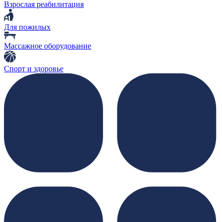
Взрослая реабилитация
Для пожилых
Массажное оборудование
Спорт и здоровье