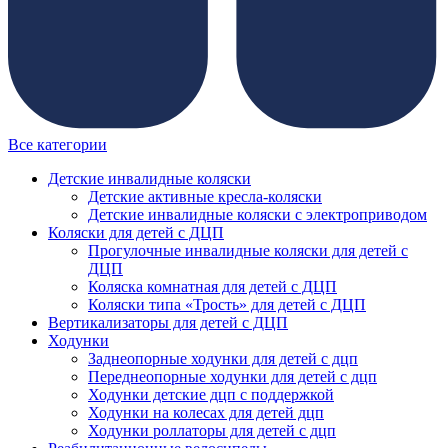
Все категории
Детские инвалидные коляски
Детские активные кресла-коляски
Детские инвалидные коляски с электроприводом
Коляски для детей с ДЦП
Прогулочные инвалидные коляски для детей с
ДЦП
Коляска комнатная для детей с ДЦП
Коляски типа «Трость» для детей с ДЦП
Вертикализаторы для детей с ДЦП
Ходунки
Заднеопорные ходунки для детей с дцп
Переднеопорные ходунки для детей с дцп
Ходунки детские дцп с поддержкой
Ходунки на колесах для детей дцп
Ходунки роллаторы для детей с дцп