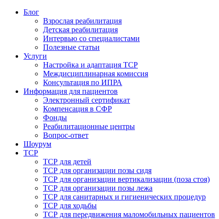
Блог
Взрослая реабилитация
Детская реабилитация
Интервью со специалистами
Полезные статьи
Услуги
Настройка и адаптация ТСР
Междисциплинарная комиссия
Консультация по ИПРА
Информация для пациентов
Электронный сертификат
Компенсация в СФР
Фонды
Реабилитационные центры
Вопрос-ответ
Шоурум
ТСР
ТСР для детей
ТСР для организации позы сидя
ТСР для организации вертикализации (поза стоя)
ТСР для организации позы лежа
ТСР для санитарных и гигиенических процедур
ТСР для ходьбы
ТСР для передвижения маломобильных пациентов