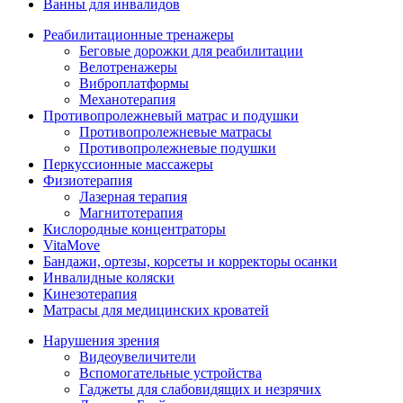
Ванны для инвалидов
Реабилитационные тренажеры
Беговые дорожки для реабилитации
Велотренажеры
Виброплатформы
Механотерапия
Противопролежневый матрас и подушки
Противопролежневые матрасы
Противопролежневые подушки
Перкуссионные массажеры
Физиотерапия
Лазерная терапия
Магнитотерапия
Кислородные концентраторы
VitaMove
Бандажи, ортезы, корсеты и корректоры осанки
Инвалидные коляски
Кинезотерапия
Матрасы для медицинских кроватей
Нарушения зрения
Видеоувеличители
Вспомогательные устройства
Гаджеты для слабовидящих и незрячих