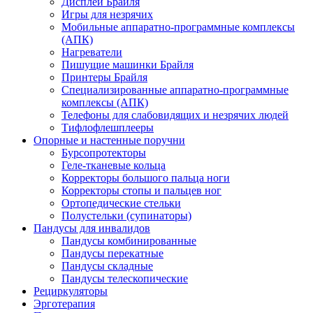
Дисплеи Брайля
Игры для незрячих
Мобильные аппаратно-программные комплексы
(АПК)
Нагреватели
Пишущие машинки Брайля
Принтеры Брайля
Специализированные аппаратно-программные
комплексы (АПК)
Телефоны для слабовидящих и незрячих людей
Тифлофлешплееры
Опорные и настенные поручни
Бурсопротекторы
Геле-тканевые кольца
Корректоры большого пальца ноги
Корректоры стопы и пальцев ног
Ортопедические стельки
Полустельки (супинаторы)
Пандусы для инвалидов
Пандусы комбинированные
Пандусы перекатные
Пандусы складные
Пандусы телескопические
Рециркуляторы
Эрготерапия