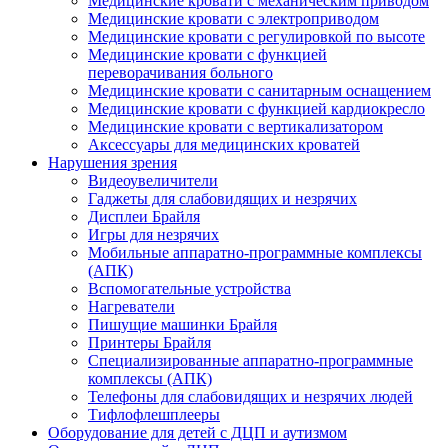
Медицинские кровати с механическим приводом
Медицинские кровати с электроприводом
Медицинские кровати с регулировкой по высоте
Медицинские кровати с функцией
переворачивания больного
Медицинские кровати с санитарным оснащением
Медицинские кровати с функцией кардиокресло
Медицинские кровати с вертикализатором
Аксессуары для медицинских кроватей
Нарушения зрения
Видеоувеличители
Гаджеты для слабовидящих и незрячих
Дисплеи Брайля
Игры для незрячих
Мобильные аппаратно-программные комплексы
(АПК)
Вспомогательные устройства
Нагреватели
Пишущие машинки Брайля
Принтеры Брайля
Специализированные аппаратно-программные
комплексы (АПК)
Телефоны для слабовидящих и незрячих людей
Тифлофлешплееры
Оборудование для детей с ДЦП и аутизмом