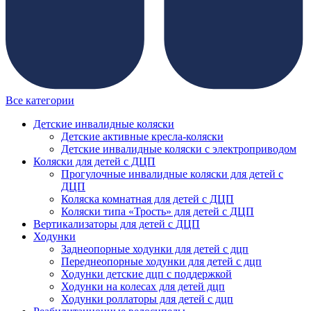
Все категории
Детские инвалидные коляски
Детские активные кресла-коляски
Детские инвалидные коляски с электроприводом
Коляски для детей с ДЦП
Прогулочные инвалидные коляски для детей с
ДЦП
Коляска комнатная для детей с ДЦП
Коляски типа «Трость» для детей с ДЦП
Вертикализаторы для детей с ДЦП
Ходунки
Заднеопорные ходунки для детей с дцп
Переднеопорные ходунки для детей с дцп
Ходунки детские дцп с поддержкой
Ходунки на колесах для детей дцп
Ходунки роллаторы для детей с дцп