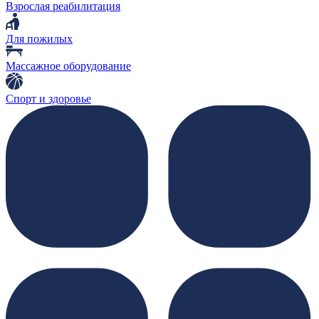
Взрослая реабилитация
Для пожилых
Массажное оборудование
Спорт и здоровье