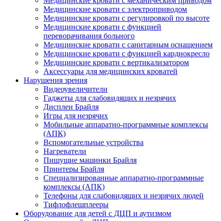
Медицинские кровати с механическим приводом
Медицинские кровати с электроприводом
Медицинские кровати с регулировкой по высоте
Медицинские кровати с функцией
переворачивания больного
Медицинские кровати с санитарным оснащением
Медицинские кровати с функцией кардиокресло
Медицинские кровати с вертикализатором
Аксессуары для медицинских кроватей
Нарушения зрения
Видеоувеличители
Гаджеты для слабовидящих и незрячих
Дисплеи Брайля
Игры для незрячих
Мобильные аппаратно-программные комплексы
(АПК)
Вспомогательные устройства
Нагреватели
Пишущие машинки Брайля
Принтеры Брайля
Специализированные аппаратно-программные
комплексы (АПК)
Телефоны для слабовидящих и незрячих людей
Тифлофлешплееры
Оборудование для детей с ДЦП и аутизмом