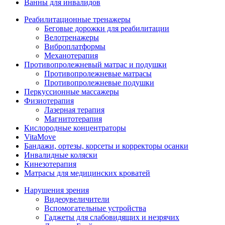
Ванны для инвалидов
Реабилитационные тренажеры
Беговые дорожки для реабилитации
Велотренажеры
Виброплатформы
Механотерапия
Противопролежневый матрас и подушки
Противопролежневые матрасы
Противопролежневые подушки
Перкуссионные массажеры
Физиотерапия
Лазерная терапия
Магнитотерапия
Кислородные концентраторы
VitaMove
Бандажи, ортезы, корсеты и корректоры осанки
Инвалидные коляски
Кинезотерапия
Матрасы для медицинских кроватей
Нарушения зрения
Видеоувеличители
Вспомогательные устройства
Гаджеты для слабовидящих и незрячих