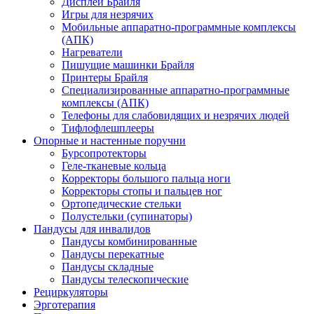
Дисплеи Брайля
Игры для незрячих
Мобильные аппаратно-программные комплексы
(АПК)
Нагреватели
Пишущие машинки Брайля
Принтеры Брайля
Специализированные аппаратно-программные
комплексы (АПК)
Телефоны для слабовидящих и незрячих людей
Тифлофлешплееры
Опорные и настенные поручни
Бурсопротекторы
Геле-тканевые кольца
Корректоры большого пальца ноги
Корректоры стопы и пальцев ног
Ортопедические стельки
Полустельки (супинаторы)
Пандусы для инвалидов
Пандусы комбинированные
Пандусы перекатные
Пандусы складные
Пандусы телескопические
Рециркуляторы
Эрготерапия