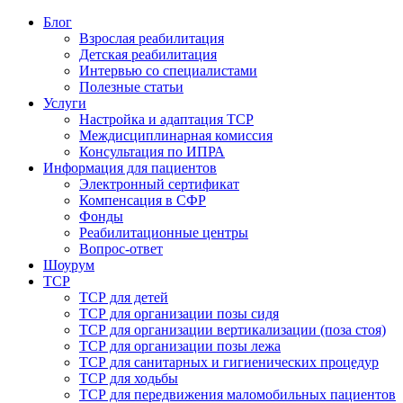
Блог
Взрослая реабилитация
Детская реабилитация
Интервью со специалистами
Полезные статьи
Услуги
Настройка и адаптация ТСР
Междисциплинарная комиссия
Консультация по ИПРА
Информация для пациентов
Электронный сертификат
Компенсация в СФР
Фонды
Реабилитационные центры
Вопрос-ответ
Шоурум
ТСР
ТСР для детей
ТСР для организации позы сидя
ТСР для организации вертикализации (поза стоя)
ТСР для организации позы лежа
ТСР для санитарных и гигиенических процедур
ТСР для ходьбы
ТСР для передвижения маломобильных пациентов