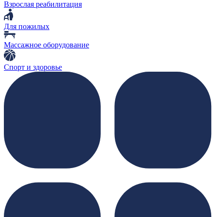
Взрослая реабилитация
Для пожилых
Массажное оборудование
Спорт и здоровье