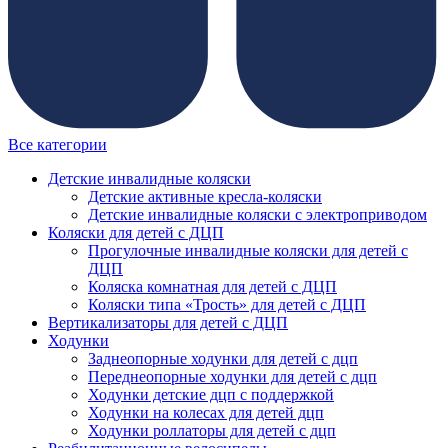
Все категории
Детские инвалидные коляски
Детские активные кресла-коляски
Детские инвалидные коляски с электроприводом
Коляски для детей с ДЦП
Прогулочные инвалидные коляски для детей с
ДЦП
Коляска комнатная для детей с ДЦП
Коляски типа «Трость» для детей с ДЦП
Вертикализаторы для детей с ДЦП
Ходунки
Заднеопорные ходунки для детей с дцп
Переднеопорные ходунки для детей с дцп
Ходунки детские дцп с поддержкой
Ходунки на колесах для детей дцп
Ходунки роллаторы для детей с дцп